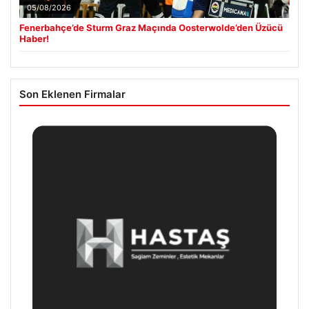
05/08/2026
Fenerbahçe’de Sturm Graz Maçında Oosterwolde’den Üzücü
Haber!
Son Eklenen Firmalar