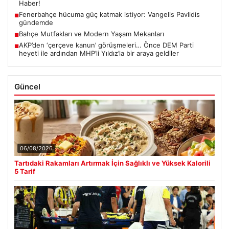
Haber!
Fenerbahçe hücuma güç katmak istiyor: Vangelis Pavlidis
■
gündemde
Bahçe Mutfakları ve Modern Yaşam Mekanları
■
AKP’den ‘çerçeve kanun’ görüşmeleri… Önce DEM Parti
■
heyeti ile ardından MHP’li Yıldız’la bir araya geldiler
Güncel
06/08/2026
Tartıdaki Rakamları Artırmak İçin Sağlıklı ve Yüksek Kalorili
5 Tarif