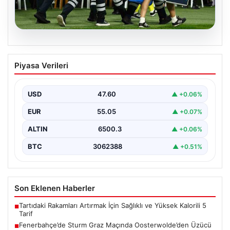
05.08.2026
Fenerbahçe’de Sturm Graz Maçında
Piyasa Verileri
Oosterwolde’den Üzücü Haber!
Fenerbahçe, Şampiyonlar Ligi 3. ön eleme turunda
Almanya temsilcisi Sturm Graz'ı evinde ağırladı.
USD
47.60
▲ +0.06%
Mücadele…
EUR
55.05
▲ +0.07%
ALTIN
6500.3
▲ +0.06%
BTC
3062388
▲ +0.51%
Son Eklenen Haberler
Tartıdaki Rakamları Artırmak İçin Sağlıklı ve Yüksek Kalorili 5
■
Tarif
Fenerbahçe’de Sturm Graz Maçında Oosterwolde’den Üzücü
■