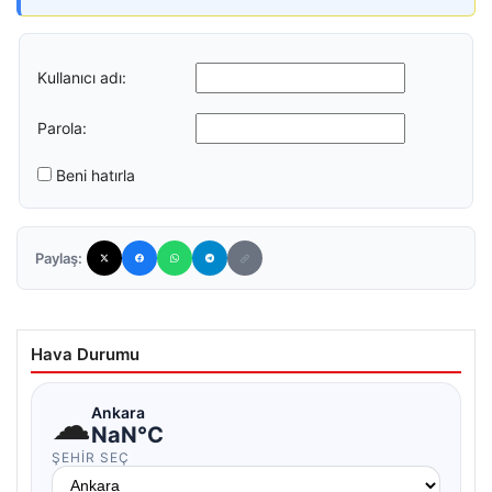
Kullanıcı adı:
Parola:
Beni hatırla
Paylaş:
Hava Durumu
☁
Ankara
NaN°C
ŞEHIR SEÇ