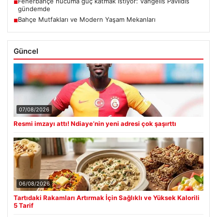
Fenerbahçe hücuma güç katmak istiyor: Vangelis Pavlidis
■
gündemde
Bahçe Mutfakları ve Modern Yaşam Mekanları
■
Güncel
07/08/2026
Resmi imzayı attı! Ndiaye’nin yeni adresi çok şaşırttı
06/08/2026
Tartıdaki Rakamları Artırmak İçin Sağlıklı ve Yüksek Kalorili
5 Tarif