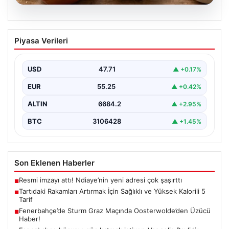
06.08.2026
Tartıdaki Rakamları Artırmak İçin
Piyasa Verileri
Sağlıklı ve Yüksek Kalorili 5 Tarif
Kilo alma yolculuğunda, mideyi aşırı doldurma ve
rahatsızlık hissi yaratmadan, dengeli ve kalori
USD
47.71
▲ +0.17%
açısından…
EUR
55.25
▲ +0.42%
ALTIN
6684.2
▲ +2.95%
BTC
3106428
▲ +1.45%
Son Eklenen Haberler
Resmi imzayı attı! Ndiaye’nin yeni adresi çok şaşırttı
■
Tartıdaki Rakamları Artırmak İçin Sağlıklı ve Yüksek Kalorili 5
■
Tarif
Fenerbahçe’de Sturm Graz Maçında Oosterwolde’den Üzücü
■
Haber!