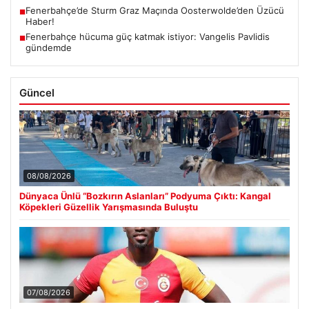
Fenerbahçe’de Sturm Graz Maçında Oosterwolde’den Üzücü
■
Haber!
Fenerbahçe hücuma güç katmak istiyor: Vangelis Pavlidis
■
gündemde
Güncel
08/08/2026
Dünyaca Ünlü “Bozkırın Aslanları” Podyuma Çıktı: Kangal
Köpekleri Güzellik Yarışmasında Buluştu
07/08/2026