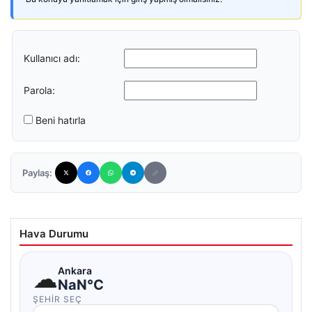
Kullanıcı adı:
Parola:
Beni hatırla
Paylaş:
Hava Durumu
☁
Ankara
NaN°C
ŞEHIR SEÇ