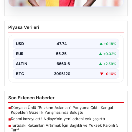
07.08.2026
Resmi imzayı attı! Ndiaye’nin yeni
Piyasa Verileri
adresi çok şaşırttı
USD
47.74
▲ +0.18%
EUR
55.25
▲ +0.32%
ALTIN
6660.6
▲ +2.59%
BTC
3095120
▼ -0.16%
Son Eklenen Haberler
Dünyaca Ünlü “Bozkırın Aslanları” Podyuma Çıktı: Kangal
■
Köpekleri Güzellik Yarışmasında Buluştu
Resmi imzayı attı! Ndiaye’nin yeni adresi çok şaşırttı
■
Tartıdaki Rakamları Artırmak İçin Sağlıklı ve Yüksek Kalorili 5
■
Tarif