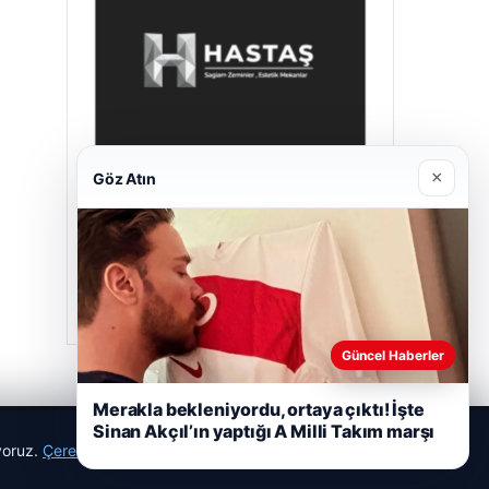
×
Göz Atın
Hastaş Beton
26/05/2026
Güncel Haberler
Merakla bekleniyordu, ortaya çıktı! İşte
Sinan Akçıl’ın yaptığı A Milli Takım marşı
ıyoruz.
Çerez Politikamız
Reddet
Kabul Et