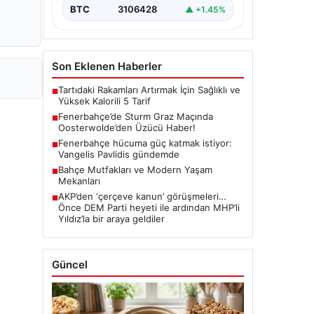
BTC
3106428
▲ +1.45%
Son Eklenen Haberler
Tartıdaki Rakamları Artırmak İçin Sağlıklı ve
■
Yüksek Kalorili 5 Tarif
Fenerbahçe’de Sturm Graz Maçında
■
Oosterwolde’den Üzücü Haber!
Fenerbahçe hücuma güç katmak istiyor:
■
Vangelis Pavlidis gündemde
Bahçe Mutfakları ve Modern Yaşam
■
Mekanları
AKP’den ‘çerçeve kanun’ görüşmeleri…
■
Önce DEM Parti heyeti ile ardından MHP’li
Yıldız’la bir araya geldiler
Güncel