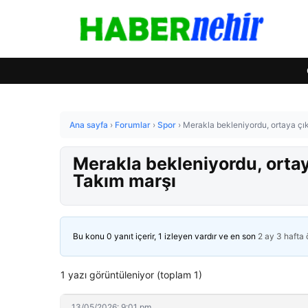
Ana sayfa
›
Forumlar
›
Spor
›
Merakla bekleniyordu, ortaya çıktı
Merakla bekleniyordu, ortaya 
Takım marşı
Bu konu 0 yanıt içerir, 1 izleyen vardır ve en son
2 ay 3 hafta
1 yazı görüntüleniyor (toplam 1)
13/05/2026: 9:01 pm