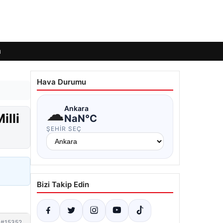
ı
Hava Durumu
☁
Ankara
illi
NaN°C
ŞEHIR SEÇ
Bizi Takip Edin
#15352