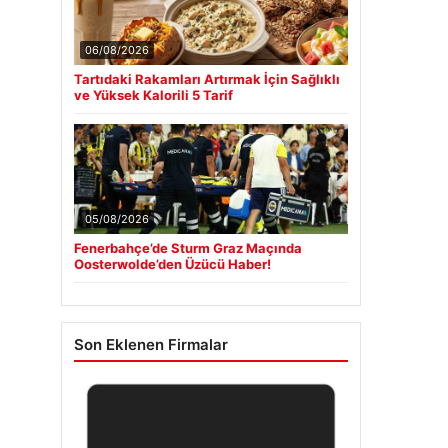
06/08/2026
Tartıdaki Rakamları Artırmak İçin Sağlıklı
ve Yüksek Kalorili 5 Tarif
05/08/2026
Fenerbahçe’de Sturm Graz Maçında
Oosterwolde’den Üzücü Haber!
Son Eklenen Firmalar