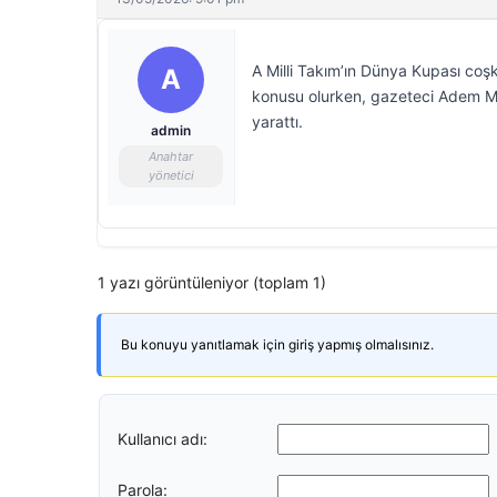
A Milli Takım’ın Dünya Kupası coşk
A
konusu olurken, gazeteci Adem M
yarattı.
admin
Anahtar
yönetici
1 yazı görüntüleniyor (toplam 1)
Bu konuyu yanıtlamak için giriş yapmış olmalısınız.
Kullanıcı adı:
Parola: