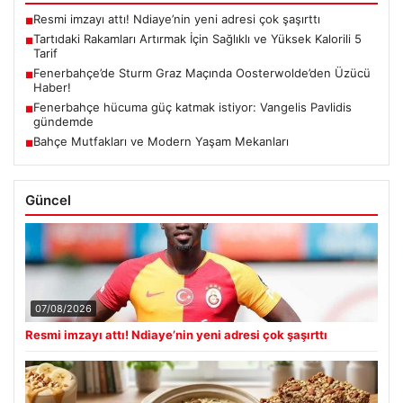
Resmi imzayı attı! Ndiaye’nin yeni adresi çok şaşırttı
■
Tartıdaki Rakamları Artırmak İçin Sağlıklı ve Yüksek Kalorili 5
■
Tarif
Fenerbahçe’de Sturm Graz Maçında Oosterwolde’den Üzücü
■
Haber!
Fenerbahçe hücuma güç katmak istiyor: Vangelis Pavlidis
■
gündemde
Bahçe Mutfakları ve Modern Yaşam Mekanları
■
Güncel
07/08/2026
Resmi imzayı attı! Ndiaye’nin yeni adresi çok şaşırttı