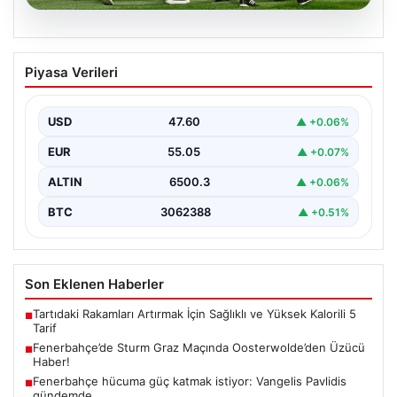
05.08.2026
Fenerbahçe’de Sturm Graz Maçında
Piyasa Verileri
Oosterwolde’den Üzücü Haber!
Fenerbahçe, Şampiyonlar Ligi 3. ön eleme turunda
Almanya temsilcisi Sturm Graz'ı evinde ağırladı.
USD
47.60
▲ +0.06%
Mücadele…
EUR
55.05
▲ +0.07%
ALTIN
6500.3
▲ +0.06%
BTC
3062388
▲ +0.51%
Son Eklenen Haberler
Tartıdaki Rakamları Artırmak İçin Sağlıklı ve Yüksek Kalorili 5
■
Tarif
Fenerbahçe’de Sturm Graz Maçında Oosterwolde’den Üzücü
■
Haber!
Fenerbahçe hücuma güç katmak istiyor: Vangelis Pavlidis
■
gündemde