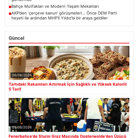
Bahçe Mutfakları ve Modern Yaşam Mekanları
■
AKP’den ‘çerçeve kanun’ görüşmeleri… Önce DEM Parti
■
heyeti ile ardından MHP’li Yıldız’la bir araya geldiler
Güncel
06/08/2026
Tartıdaki Rakamları Artırmak İçin Sağlıklı ve Yüksek Kalorili
5 Tarif
05/08/2026
Fenerbahçe’de Sturm Graz Maçında Oosterwolde’den Üzücü