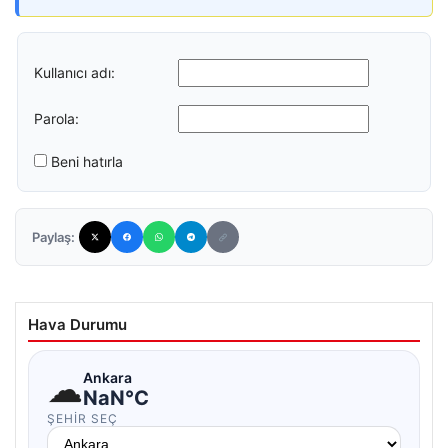
Kullanıcı adı:
Parola:
Beni hatırla
Paylaş:
Hava Durumu
☁
Ankara
NaN°C
ŞEHIR SEÇ