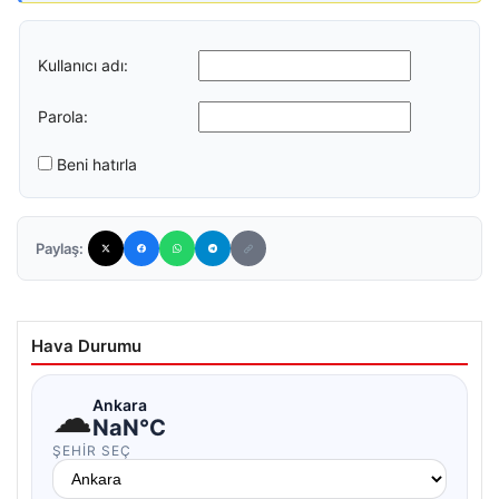
Kullanıcı adı:
Parola:
Beni hatırla
Paylaş:
Hava Durumu
☁
Ankara
NaN°C
ŞEHIR SEÇ