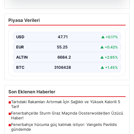
05.08.2026
Fenerbahçe’de Sturm Graz Maçında
Piyasa Verileri
Oosterwolde’den Üzücü Haber!
Fenerbahçe, Şampiyonlar Ligi 3. ön eleme turunda
Almanya temsilcisi Sturm Graz'ı evinde ağırladı.
USD
47.71
▲ +0.17%
Mücadele…
EUR
55.25
▲ +0.42%
ALTIN
6684.2
▲ +2.95%
BTC
3106428
▲ +1.45%
Son Eklenen Haberler
Tartıdaki Rakamları Artırmak İçin Sağlıklı ve Yüksek Kalorili 5
■
Tarif
Fenerbahçe’de Sturm Graz Maçında Oosterwolde’den Üzücü
■
Haber!
Fenerbahçe hücuma güç katmak istiyor: Vangelis Pavlidis
■
gündemde