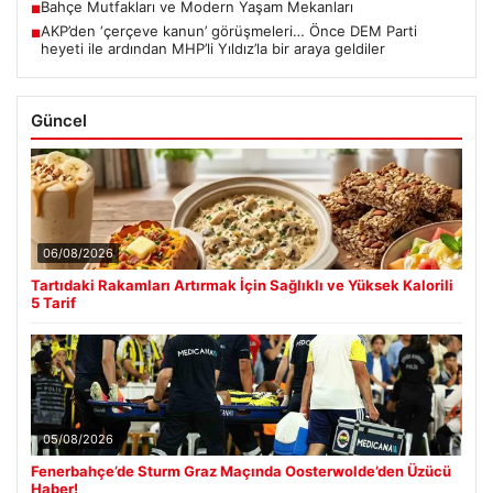
Bahçe Mutfakları ve Modern Yaşam Mekanları
■
AKP’den ‘çerçeve kanun’ görüşmeleri… Önce DEM Parti
■
heyeti ile ardından MHP’li Yıldız’la bir araya geldiler
Güncel
06/08/2026
Tartıdaki Rakamları Artırmak İçin Sağlıklı ve Yüksek Kalorili
5 Tarif
05/08/2026
Fenerbahçe’de Sturm Graz Maçında Oosterwolde’den Üzücü
Haber!