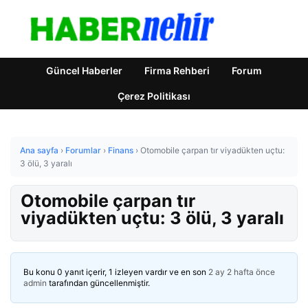
Güncel Haberler
Firma Rehberi
Forum
Çerez Politikası
Ana sayfa
›
Forumlar
›
Finans
›
Otomobile çarpan tır viyadükten uçtu:
3 ölü, 3 yaralı
Otomobile çarpan tır
viyadükten uçtu: 3 ölü, 3 yaralı
Bu konu 0 yanıt içerir, 1 izleyen vardır ve en son
2 ay 2 hafta önce
admin
tarafından güncellenmiştir.