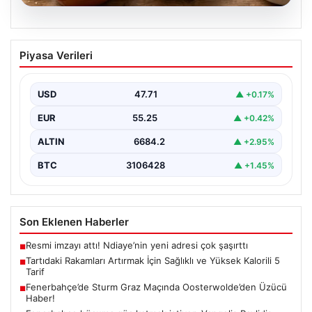
06.08.2026
Tartıdaki Rakamları Artırmak İçin
Piyasa Verileri
Sağlıklı ve Yüksek Kalorili 5 Tarif
Kilo alma yolculuğunda, mideyi aşırı doldurma ve
rahatsızlık hissi yaratmadan, dengeli ve kalori
USD
47.71
▲ +0.17%
açısından…
EUR
55.25
▲ +0.42%
ALTIN
6684.2
▲ +2.95%
BTC
3106428
▲ +1.45%
Son Eklenen Haberler
Resmi imzayı attı! Ndiaye’nin yeni adresi çok şaşırttı
■
Tartıdaki Rakamları Artırmak İçin Sağlıklı ve Yüksek Kalorili 5
■
Tarif
Fenerbahçe’de Sturm Graz Maçında Oosterwolde’den Üzücü
■
Haber!