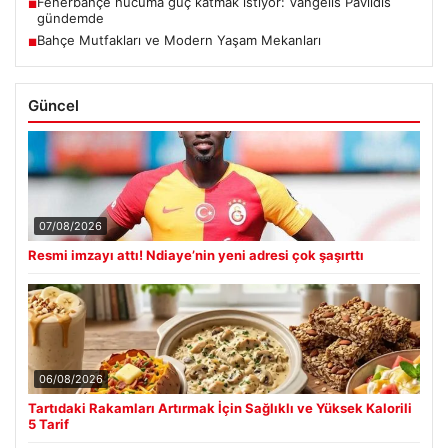
Fenerbahçe hücuma güç katmak istiyor: Vangelis Pavlidis
■
gündemde
Bahçe Mutfakları ve Modern Yaşam Mekanları
■
Güncel
07/08/2026
Resmi imzayı attı! Ndiaye’nin yeni adresi çok şaşırttı
06/08/2026
Tartıdaki Rakamları Artırmak İçin Sağlıklı ve Yüksek Kalorili
5 Tarif