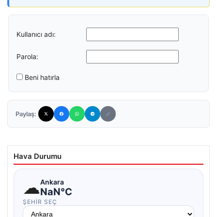
Kullanıcı adı:
Parola:
Beni hatırla
Paylaş:
Hava Durumu
☁
Ankara
NaN°C
ŞEHIR SEÇ