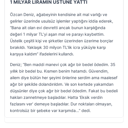
1 MİLYAR LİRAMIN ÜSTÜNE YATTI
Özcan Deniz, ağabeyinin kendisine ait mal varlığı ve
gelirler üzerinde usulsüz işlemler yaptığını iddia ederek,
“Bana ait olan evi devretti ancak bunun karşılığında
değeri 1 milyar TL’yi aşan mal ve parayı kaybettim.
Üstelik çeşitli kişi ve şirketler üzerinden üzerime borçlar
bırakıldı. Yaklaşık 30 milyon TL’lik icra yüküyle karşı
karşıya kaldım” ifadelerini kullandı.
Deniz; ”Ben maddi manevi çok ağır bir bedel ödedim. 35
yıllık bir bedel bu. Kısmen benim hatamdı. Güvendim,
ailem diye bütün her şeyimi önlerine serdim ama maalesef
ağır bir şekilde dolandırıldım. Ve son kertede yakamdan
düşsünler diye çok ağır bir bedel ödedim. Fakat bu bedeli
hakları zannetmeye başladılar. Hatta ‘Eksik verdin
fazlasını ver’ demeye başladılar. Dur noktaları olmayan,
kontrolsüz bir şebeke var karşımda…” dedi.