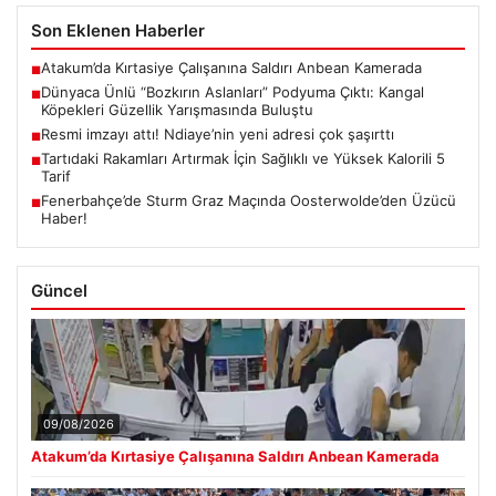
Son Eklenen Haberler
Atakum’da Kırtasiye Çalışanına Saldırı Anbean Kamerada
■
Dünyaca Ünlü “Bozkırın Aslanları” Podyuma Çıktı: Kangal
■
Köpekleri Güzellik Yarışmasında Buluştu
Resmi imzayı attı! Ndiaye’nin yeni adresi çok şaşırttı
■
Tartıdaki Rakamları Artırmak İçin Sağlıklı ve Yüksek Kalorili 5
■
Tarif
Fenerbahçe’de Sturm Graz Maçında Oosterwolde’den Üzücü
■
Haber!
Güncel
09/08/2026
Atakum’da Kırtasiye Çalışanına Saldırı Anbean Kamerada