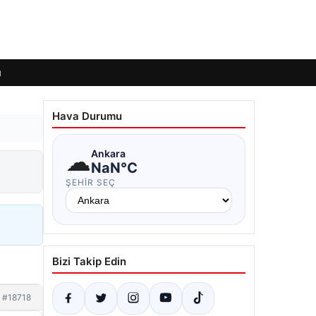
ı
Hava Durumu
☁
Ankara
NaN°C
ŞEHIR SEÇ
Bizi Takip Edin
#18718