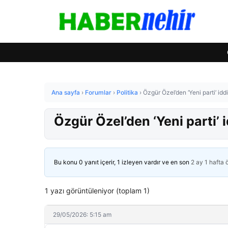
Ana sayfa
›
Forumlar
›
Politika
›
Özgür Özel’den ‘Yeni parti’ idd
Özgür Özel’den ‘Yeni parti’ i
Bu konu 0 yanıt içerir, 1 izleyen vardır ve en son
2 ay 1 hafta
1 yazı görüntüleniyor (toplam 1)
29/05/2026: 5:15 am