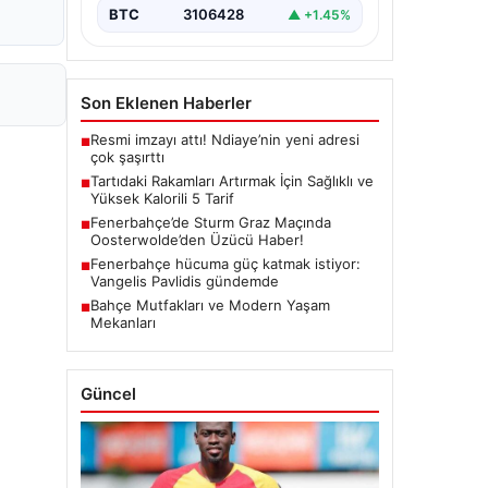
BTC
3106428
▲ +1.45%
Son Eklenen Haberler
Resmi imzayı attı! Ndiaye’nin yeni adresi
■
çok şaşırttı
Tartıdaki Rakamları Artırmak İçin Sağlıklı ve
■
Yüksek Kalorili 5 Tarif
Fenerbahçe’de Sturm Graz Maçında
■
Oosterwolde’den Üzücü Haber!
Fenerbahçe hücuma güç katmak istiyor:
■
Vangelis Pavlidis gündemde
Bahçe Mutfakları ve Modern Yaşam
■
Mekanları
Güncel