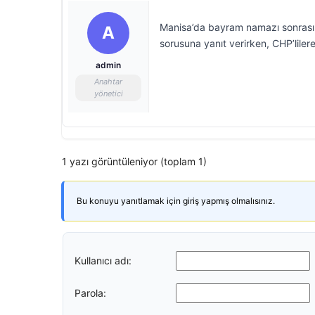
Manisa’da bayram namazı sonrası a
A
sorusuna yanıt verirken, CHP’lile
admin
Anahtar
yönetici
1 yazı görüntüleniyor (toplam 1)
Bu konuyu yanıtlamak için giriş yapmış olmalısınız.
Kullanıcı adı:
Parola: