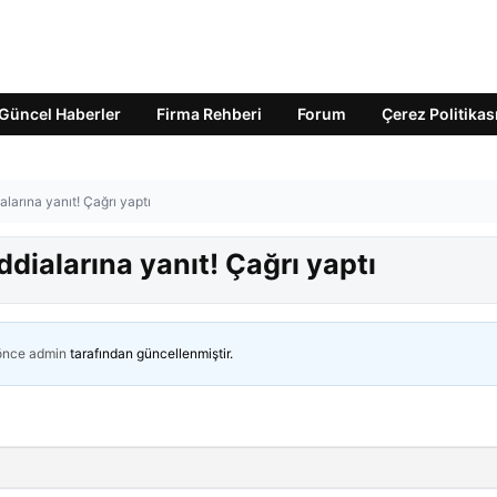
Güncel Haberler
Firma Rehberi
Forum
Çerez Politikas
ialarına yanıt! Çağrı yaptı
ddialarına yanıt! Çağrı yaptı
 önce
admin
tarafından güncellenmiştir.