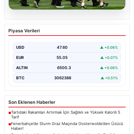
05.08.2026
Fenerbahçe’de Sturm Graz Maçında
Piyasa Verileri
Oosterwolde’den Üzücü Haber!
Fenerbahçe, Şampiyonlar Ligi 3. ön eleme turunda
Almanya temsilcisi Sturm Graz'ı evinde ağırladı.
USD
47.60
▲ +0.06%
Mücadele…
EUR
55.05
▲ +0.07%
ALTIN
6500.3
▲ +0.06%
BTC
3062388
▲ +0.51%
Son Eklenen Haberler
Tartıdaki Rakamları Artırmak İçin Sağlıklı ve Yüksek Kalorili 5
■
Tarif
Fenerbahçe’de Sturm Graz Maçında Oosterwolde’den Üzücü
■
Haber!