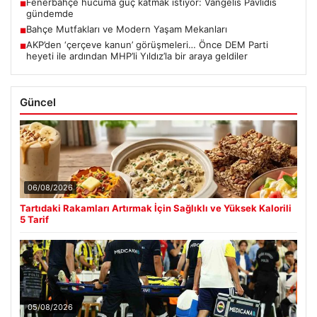
Fenerbahçe hücuma güç katmak istiyor: Vangelis Pavlidis
■
gündemde
Bahçe Mutfakları ve Modern Yaşam Mekanları
■
AKP’den ‘çerçeve kanun’ görüşmeleri… Önce DEM Parti
■
heyeti ile ardından MHP’li Yıldız’la bir araya geldiler
Güncel
06/08/2026
Tartıdaki Rakamları Artırmak İçin Sağlıklı ve Yüksek Kalorili
5 Tarif
05/08/2026