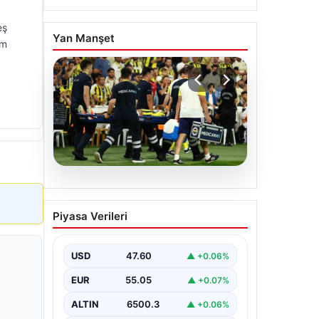
eş
Yan Manşet
em
05.08.2026
Fenerbahçe’de Sturm
Piyasa Verileri
Graz Maçında
Oosterwolde’den Üzücü
Haber!
USD
47.60
▲ +0.06%
Fenerbahçe, Şampiyonlar Ligi 3. ön
EUR
55.05
▲ +0.07%
eleme turunda Almanya temsilcisi
Sturm Graz'ı evinde ağırladı.
ALTIN
6500.3
▲ +0.06%
Mücadele…