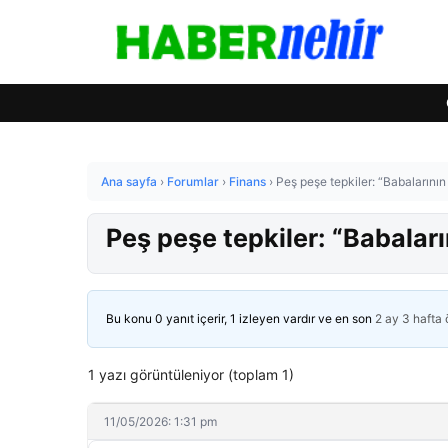
Ana sayfa
›
Forumlar
›
Finans
›
Peş peşe tepkiler: “Babalarının
Peş peşe tepkiler: “Babalar
Bu konu 0 yanıt içerir, 1 izleyen vardır ve en son
2 ay 3 hafta
1 yazı görüntüleniyor (toplam 1)
11/05/2026: 1:31 pm