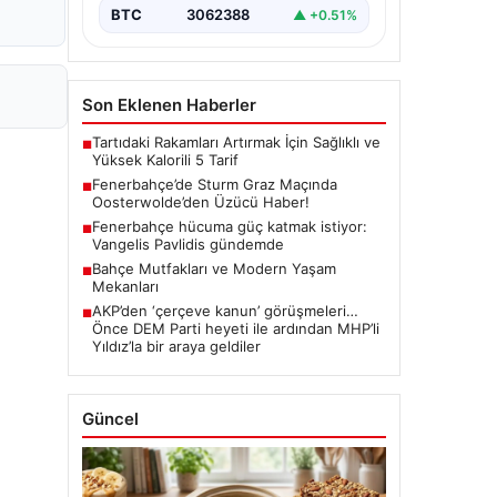
BTC
3062388
▲ +0.51%
Son Eklenen Haberler
Tartıdaki Rakamları Artırmak İçin Sağlıklı ve
■
Yüksek Kalorili 5 Tarif
Fenerbahçe’de Sturm Graz Maçında
■
Oosterwolde’den Üzücü Haber!
Fenerbahçe hücuma güç katmak istiyor:
■
Vangelis Pavlidis gündemde
Bahçe Mutfakları ve Modern Yaşam
■
Mekanları
AKP’den ‘çerçeve kanun’ görüşmeleri…
■
Önce DEM Parti heyeti ile ardından MHP’li
Yıldız’la bir araya geldiler
Güncel