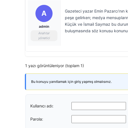
Gazeteci yazar Emin Pazarcı’nın k
A
peşe gelirken; medya mensuplarına
Küçük ve İsmail Saymaz bu duruma 
admin
buluşmasında söz konusu konunun 
Anahtar
yönetici
1 yazı görüntüleniyor (toplam 1)
Bu konuyu yanıtlamak için giriş yapmış olmalısınız.
Kullanıcı adı:
Parola: