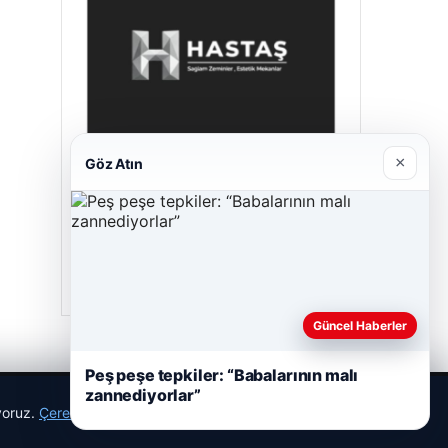
×
Göz Atın
Prenses Night Club
29/04/2026
Güncel Haberler
Peş peşe tepkiler: “Babalarının malı
zannediyorlar”
ıyoruz.
Çerez Politikamız
Reddet
Kabul Et