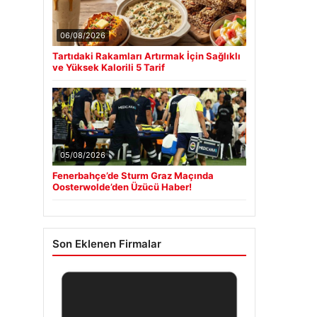
06/08/2026
Tartıdaki Rakamları Artırmak İçin Sağlıklı
ve Yüksek Kalorili 5 Tarif
05/08/2026
Fenerbahçe’de Sturm Graz Maçında
Oosterwolde’den Üzücü Haber!
Son Eklenen Firmalar