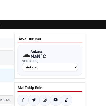
ı
Hava Durumu
☁
Ankara
NaN°C
ŞEHIR SEÇ
Bizi Takip Edin
#19428