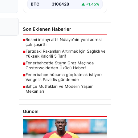
BTC
3106428
▲ +1.45%
Son Eklenen Haberler
Resmi imzayı attı! Ndiaye’nin yeni adresi
■
çok şaşırttı
Tartıdaki Rakamları Artırmak İçin Sağlıklı ve
■
Yüksek Kalorili 5 Tarif
Fenerbahçe’de Sturm Graz Maçında
■
Oosterwolde’den Üzücü Haber!
Fenerbahçe hücuma güç katmak istiyor:
■
Vangelis Pavlidis gündemde
Bahçe Mutfakları ve Modern Yaşam
■
Mekanları
Güncel