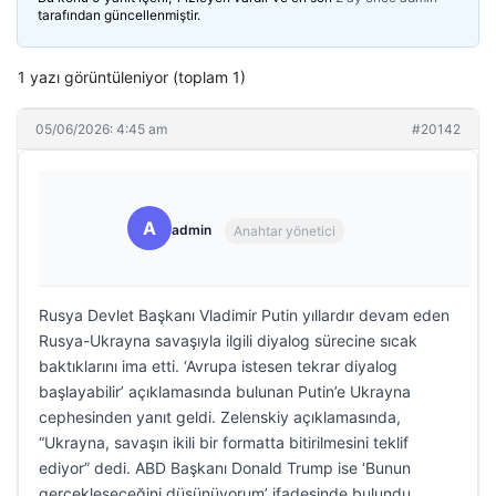
tarafından güncellenmiştir.
1 yazı görüntüleniyor (toplam 1)
05/06/2026: 4:45 am
#20142
A
admin
Anahtar yönetici
Rusya Devlet Başkanı Vladimir Putin yıllardır devam eden
Rusya-Ukrayna savaşıyla ilgili diyalog sürecine sıcak
baktıklarını ima etti. ‘Avrupa istesen tekrar diyalog
başlayabilir’ açıklamasında bulunan Putin’e Ukrayna
cephesinden yanıt geldi. Zelenskiy açıklamasında,
“Ukrayna, savaşın ikili bir formatta bitirilmesini teklif
ediyor” dedi. ABD Başkanı Donald Trump ise ‘Bunun
gerçekleşeceğini düşünüyorum’ ifadesinde bulundu.