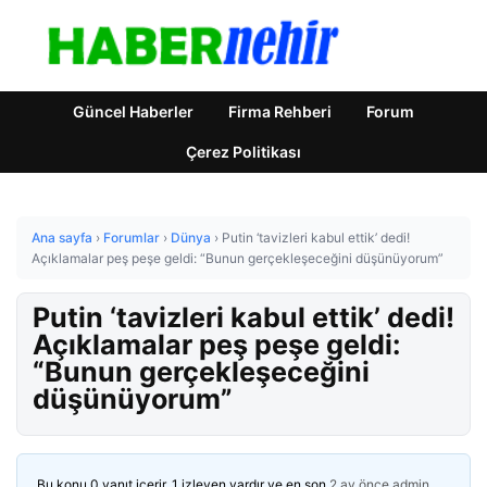
Güncel Haberler
Firma Rehberi
Forum
Çerez Politikası
Ana sayfa
›
Forumlar
›
Dünya
›
Putin ‘tavizleri kabul ettik’ dedi!
Açıklamalar peş peşe geldi: “Bunun gerçekleşeceğini düşünüyorum”
Putin ‘tavizleri kabul ettik’ dedi!
Açıklamalar peş peşe geldi:
“Bunun gerçekleşeceğini
düşünüyorum”
Bu konu 0 yanıt içerir, 1 izleyen vardır ve en son
2 ay önce
admin