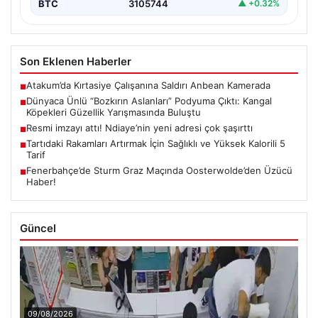
BTC
3105744
▲ +0.32%
Son Eklenen Haberler
Atakum’da Kırtasiye Çalışanına Saldırı Anbean Kamerada
■
Dünyaca Ünlü “Bozkırın Aslanları” Podyuma Çıktı: Kangal
■
Köpekleri Güzellik Yarışmasında Buluştu
Resmi imzayı attı! Ndiaye’nin yeni adresi çok şaşırttı
■
Tartıdaki Rakamları Artırmak İçin Sağlıklı ve Yüksek Kalorili 5
■
Tarif
Fenerbahçe’de Sturm Graz Maçında Oosterwolde’den Üzücü
■
Haber!
Güncel
09/08/2026