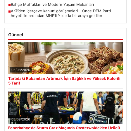
Bahçe Mutfakları ve Modern Yaşam Mekanları
■
AKP’den ‘çerçeve kanun’ görüşmeleri… Önce DEM Parti
■
heyeti ile ardından MHP’li Yıldız’la bir araya geldiler
Güncel
06/08/2026
Tartıdaki Rakamları Artırmak İçin Sağlıklı ve Yüksek Kalorili
5 Tarif
05/08/2026
Fenerbahçe’de Sturm Graz Maçında Oosterwolde’den Üzücü