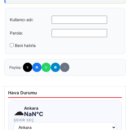
Kullanıcı adı:
Parola:
Beni hatırla
Paylaş:
Hava Durumu
☁
Ankara
NaN°C
ŞEHIR SEÇ