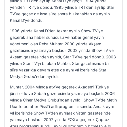
yılında TRT’den ayrılıp Kanal D’ye geçti. 1994 yılında
yeniden TRT’ye döndü. 1995 yılında TRT’den ayrılıp Star
TV’ye geçse de kısa süre sonra bu kanaldan da ayrılıp
Kanal D’ye döndü.
1996 yılında Kanal D’den tekrar ayrılıp Show TV’ye
geçerek ana haber sunucusu ve haber genel yayın
yönetmeni olan Reha Muhtar, 2000 yılında Akşam
gazetesinde yazmaya başladı. 2002 yılında Show TV ve
Akşam gazetesinden ayrıldı, Star TV’ye geri döndü. 2003
yılında Star TV’yi bırakan Muhtar, Star gazetesinde bir
süre yazarlığa devam etse de aynı yıl içerisinde Star
Medya Grubu’ndan ayrıldı.
Muhtar, 2004 yılında atv’ye geçerek Akademi Türkiye
jürisi oldu ve Sabah gazetesinde yazmaya başladı. 2006
yılında Ciner Medya Grubu’ndan ayrıldı, Show TV’de Metin
Uca ile beraber PişşTi adlı programını sundu. Ancak aynı
yıl içerisinde Show TV’den ayrılarak Vatan gazetesinde
yazmaya başladı. 2007 yılında FOX’a geçerek Çapraz
Ateş programını sundu, aynı yıl programın bitmesiyle bu