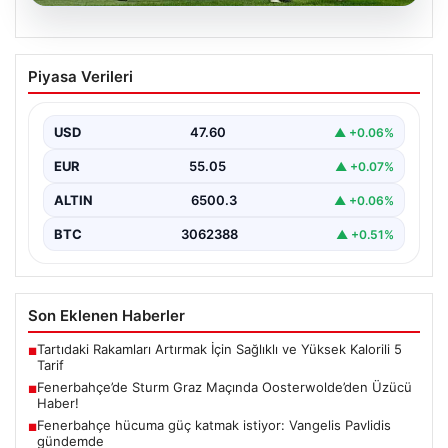
05.08.2026
Fenerbahçe’de Sturm Graz Maçında
Piyasa Verileri
Oosterwolde’den Üzücü Haber!
Fenerbahçe, Şampiyonlar Ligi 3. ön eleme turunda
Almanya temsilcisi Sturm Graz'ı evinde ağırladı.
USD
47.60
▲ +0.06%
Mücadele…
EUR
55.05
▲ +0.07%
ALTIN
6500.3
▲ +0.06%
BTC
3062388
▲ +0.51%
Son Eklenen Haberler
Tartıdaki Rakamları Artırmak İçin Sağlıklı ve Yüksek Kalorili 5
■
Tarif
Fenerbahçe’de Sturm Graz Maçında Oosterwolde’den Üzücü
■
Haber!
Fenerbahçe hücuma güç katmak istiyor: Vangelis Pavlidis
■
gündemde