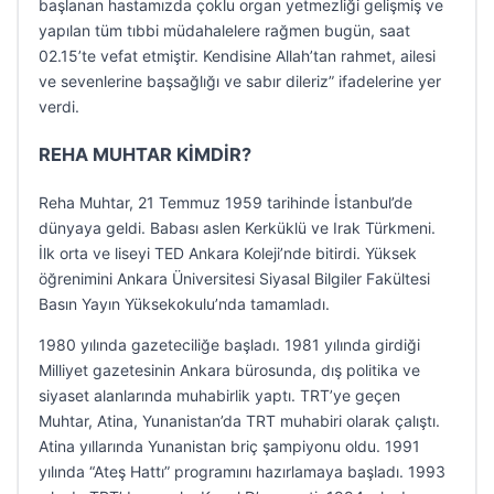
başlanan hastamızda çoklu organ yetmezliği gelişmiş ve
yapılan tüm tıbbi müdahalelere rağmen bugün, saat
02.15’te vefat etmiştir. Kendisine Allah’tan rahmet, ailesi
ve sevenlerine başsağlığı ve sabır dileriz” ifadelerine yer
verdi.
REHA MUHTAR KİMDİR?
Reha Muhtar, 21 Temmuz 1959 tarihinde İstanbul’de
dünyaya geldi. Babası aslen Kerküklü ve Irak Türkmeni.
İlk orta ve liseyi TED Ankara Koleji’nde bitirdi. Yüksek
öğrenimini Ankara Üniversitesi Siyasal Bilgiler Fakültesi
Basın Yayın Yüksekokulu’nda tamamladı.
1980 yılında gazeteciliğe başladı. 1981 yılında girdiği
Milliyet gazetesinin Ankara bürosunda, dış politika ve
siyaset alanlarında muhabirlik yaptı. TRT’ye geçen
Muhtar, Atina, Yunanistan’da TRT muhabiri olarak çalıştı.
Atina yıllarında Yunanistan briç şampiyonu oldu. 1991
yılında “Ateş Hattı” programını hazırlamaya başladı. 1993