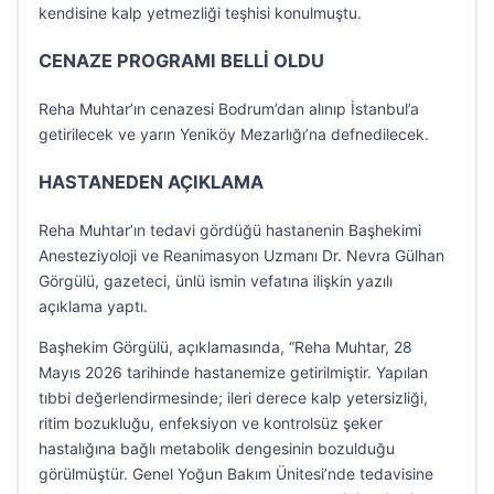
kendisine kalp yetmezliği teşhisi konulmuştu.
CENAZE PROGRAMI BELLİ OLDU
Reha Muhtar’ın cenazesi Bodrum’dan alınıp İstanbul’a
getirilecek ve yarın Yeniköy Mezarlığı’na defnedilecek.
HASTANEDEN AÇIKLAMA
Reha Muhtar’ın tedavi gördüğü hastanenin Başhekimi
Anesteziyoloji ve Reanimasyon Uzmanı Dr. Nevra Gülhan
Görgülü, gazeteci, ünlü ismin vefatına ilişkin yazılı
açıklama yaptı.
Başhekim Görgülü, açıklamasında, “Reha Muhtar, 28
Mayıs 2026 tarihinde hastanemize getirilmiştir. Yapılan
tıbbi değerlendirmesinde; ileri derece kalp yetersizliği,
ritim bozukluğu, enfeksiyon ve kontrolsüz şeker
hastalığına bağlı metabolik dengesinin bozulduğu
görülmüştür. Genel Yoğun Bakım Ünitesi’nde tedavisine