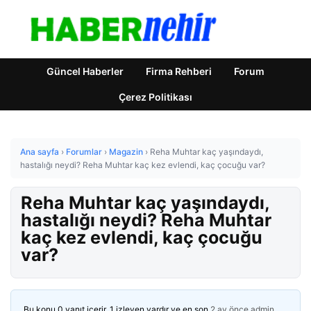
Güncel Haberler
Firma Rehberi
Forum
Çerez Politikası
Ana sayfa
›
Forumlar
›
Magazin
›
Reha Muhtar kaç yaşındaydı,
hastalığı neydi? Reha Muhtar kaç kez evlendi, kaç çocuğu var?
Reha Muhtar kaç yaşındaydı,
hastalığı neydi? Reha Muhtar
kaç kez evlendi, kaç çocuğu
var?
Bu konu 0 yanıt içerir, 1 izleyen vardır ve en son
2 ay önce
admin