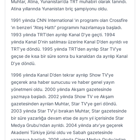
Muhtar, Atina, Yunanistan’da TRT muhabiri olarak tanındı.
Atina yıllarında Yunanistan briç şampiyonu oldu.
1991 yılında CNN International ‘ın programı olan Crossfire
‘ın benzeri “Ateş Hattı” programını hazırlamaya başladı.
1993 yılında TRT’den ayrılıp Kanal D’ye geçti. 1994
yılında Kanal D’nin satılması üzerine Kanal D’den ayrıldı ve
TRT’ye döndü. 1995 yılında TRT’den ayrılıp Star TV’ye
geçse de kısa bir süre sonra bu kanaldan da ayrılıp Kanal
D’ye döndü.
1996 yılında Kanal D’den tekrar ayrılıp Show TV’ye
geçerek ana haber sunucusu ve haber genel yayın
yönetmeni oldu. 2000 yılında Akşam gazetesinde
yazmaya başladı. 2002 yılında Show TV ve Akşam
gazetesinden ayrılan Muhtar, Star TV’ye geri döndü.
2003 yılında Star TV’yi bırakan Muhtar, Star gazetesinde
bir süre yazarlığa devam etse de aynı yıl içerisinde Star
Medya Grubu’ndan ayrıldı. 2004 yılında atv’ye geçerek
Akademi Türkiye jürisi oldu ve Sabah gazetesinde
yazmaya başladı. 2006 yılında Ciner Medya Grubu’ndan