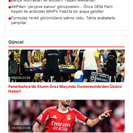
Bahçe Mutfakları ve Modern Yaşam Mekanları
■
AKP’den ‘çerçeve kanun’ görüşmeleri… Önce DEM Parti
■
heyeti ile ardından MHP’li Yıldız’la bir araya geldiler
Formulaz renkli görüntülere sahne oldu. Tahta arabalarla
■
yarıştılar
Güncel
05/08/2026
Fenerbahçe’de Sturm Graz Maçında Oosterwolde’den Üzücü
Haber!
05/08/2026