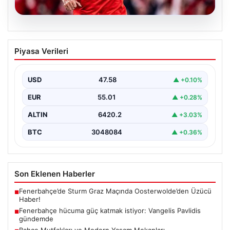
05.08.2026
Fenerbahçe hücuma güç katmak
Piyasa Verileri
istiyor: Vangelis Pavlidis gündemde
Yeni sezon hazırlıklarını sürdüren Fenerbahçe, gol
sorununun çözümü için farklı alternatifleri masaya
USD
47.58
▲ +0.10%
yatırıyor. Sarı-lacivertli…
EUR
55.01
▲ +0.28%
ALTIN
6420.2
▲ +3.03%
BTC
3048084
▲ +0.36%
Son Eklenen Haberler
Fenerbahçe’de Sturm Graz Maçında Oosterwolde’den Üzücü
■
Haber!
Fenerbahçe hücuma güç katmak istiyor: Vangelis Pavlidis
■
gündemde