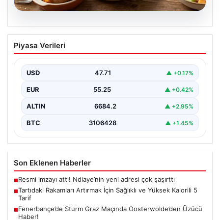
06.08.2026
Tartıdaki Rakamları Artırmak İçin
Piyasa Verileri
Sağlıklı ve Yüksek Kalorili 5 Tarif
Kilo alma yolculuğunda, mideyi aşırı doldurma ve
rahatsızlık hissi yaratmadan, dengeli ve kalori
USD
47.71
▲ +0.17%
açısından…
EUR
55.25
▲ +0.42%
ALTIN
6684.2
▲ +2.95%
BTC
3106428
▲ +1.45%
Son Eklenen Haberler
Resmi imzayı attı! Ndiaye’nin yeni adresi çok şaşırttı
■
Tartıdaki Rakamları Artırmak İçin Sağlıklı ve Yüksek Kalorili 5
■
Tarif
Fenerbahçe’de Sturm Graz Maçında Oosterwolde’den Üzücü
■
Haber!