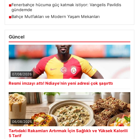
Fenerbahçe hücuma güç katmak istiyor: Vangelis Pavlidis
■
gündemde
Bahçe Mutfakları ve Modern Yaşam Mekanları
■
Güncel
07/08/2026
Resmi imzayı attı! Ndiaye’nin yeni adresi çok şaşırttı
06/08/2026
Tartıdaki Rakamları Artırmak İçin Sağlıklı ve Yüksek Kalorili
5 Tarif