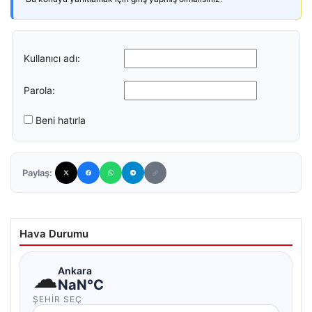
Kullanıcı adı:
Parola:
Beni hatırla
Paylaş:
Hava Durumu
☁
Ankara
NaN°C
ŞEHIR SEÇ