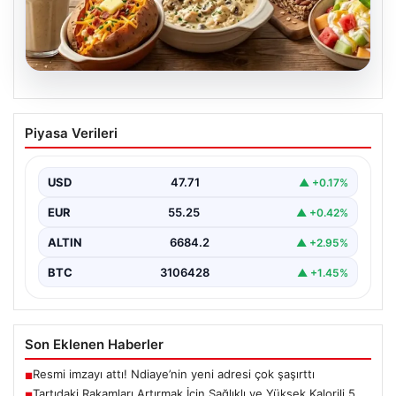
06.08.2026
Tartıdaki Rakamları Artırmak İçin
Piyasa Verileri
Sağlıklı ve Yüksek Kalorili 5 Tarif
Kilo alma yolculuğunda, mideyi aşırı doldurma ve
rahatsızlık hissi yaratmadan, dengeli ve kalori
USD
47.71
▲ +0.17%
açısından…
EUR
55.25
▲ +0.42%
ALTIN
6684.2
▲ +2.95%
BTC
3106428
▲ +1.45%
Son Eklenen Haberler
Resmi imzayı attı! Ndiaye’nin yeni adresi çok şaşırttı
■
Tartıdaki Rakamları Artırmak İçin Sağlıklı ve Yüksek Kalorili 5
■