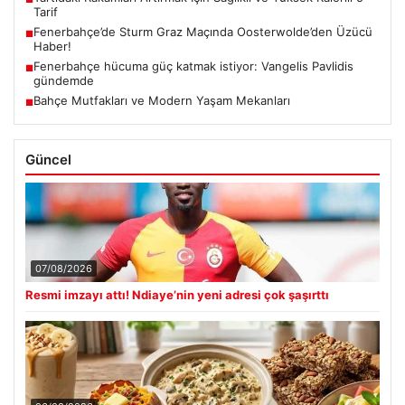
Tarif
Fenerbahçe’de Sturm Graz Maçında Oosterwolde’den Üzücü
■
Haber!
Fenerbahçe hücuma güç katmak istiyor: Vangelis Pavlidis
■
gündemde
Bahçe Mutfakları ve Modern Yaşam Mekanları
■
Güncel
07/08/2026
Resmi imzayı attı! Ndiaye’nin yeni adresi çok şaşırttı