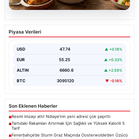
06.08.2026
Tartıdaki Rakamları Artırmak İçin
Piyasa Verileri
Sağlıklı ve Yüksek Kalorili 5 Tarif
Kilo alma yolculuğunda, mideyi aşırı doldurma ve
rahatsızlık hissi yaratmadan, dengeli ve kalori
USD
47.74
▲ +0.18%
açısından…
EUR
55.25
▲ +0.32%
ALTIN
6660.6
▲ +2.59%
BTC
3095120
▼ -0.16%
Son Eklenen Haberler
Resmi imzayı attı! Ndiaye’nin yeni adresi çok şaşırttı
■
Tartıdaki Rakamları Artırmak İçin Sağlıklı ve Yüksek Kalorili 5
■
Tarif
Fenerbahçe’de Sturm Graz Maçında Oosterwolde’den Üzücü
■