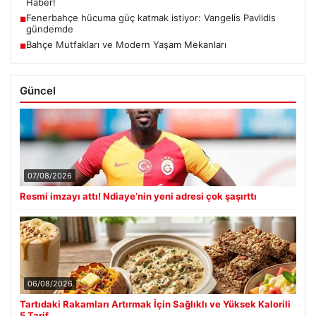
Haber!
Fenerbahçe hücuma güç katmak istiyor: Vangelis Pavlidis
■
gündemde
Bahçe Mutfakları ve Modern Yaşam Mekanları
■
Güncel
07/08/2026
Resmi imzayı attı! Ndiaye’nin yeni adresi çok şaşırttı
06/08/2026
Tartıdaki Rakamları Artırmak İçin Sağlıklı ve Yüksek Kalorili
5 Tarif