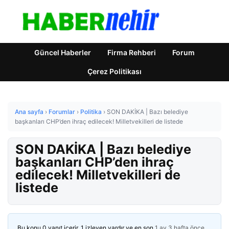
Güncel Haberler
Firma Rehberi
Forum
Çerez Politikası
Ana sayfa
›
Forumlar
›
Politika
›
SON DAKİKA | Bazı belediye
başkanları CHP’den ihraç edilecek! Milletvekilleri de listede
SON DAKİKA | Bazı belediye
başkanları CHP’den ihraç
edilecek! Milletvekilleri de
listede
Bu konu 0 yanıt içerir, 1 izleyen vardır ve en son
1 ay 3 hafta önce