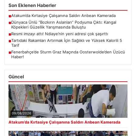
Son Eklenen Haberler
Atakum’da Kırtasiye Çalışanına Saldırı Anbean Kamerada
■
Dünyaca Ünlü “Bozkırın Aslanları” Podyuma Çıktı: Kangal
■
Köpekleri Güzellik Yarışmasında Buluştu
Resmi imzayı attı! Ndiaye’nin yeni adresi çok şaşırttı
■
Tartıdaki Rakamları Artırmak İçin Sağlıklı ve Yüksek Kalorili 5
■
Tarif
Fenerbahçe’de Sturm Graz Maçında Oosterwolde’den Üzücü
■
Haber!
Güncel
09/08/2026
Atakum’da Kırtasiye Çalışanına Saldırı Anbean Kamerada