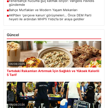
Fenerbahçe hücuma güç katmak istiyor: Vangelis Pavlidis
■
gündemde
Bahçe Mutfakları ve Modern Yaşam Mekanları
■
AKP’den ‘çerçeve kanun’ görüşmeleri… Önce DEM Parti
■
heyeti ile ardından MHP’li Yıldız’la bir araya geldiler
Güncel
06/08/2026
Tartıdaki Rakamları Artırmak İçin Sağlıklı ve Yüksek Kalorili
5 Tarif
05/08/2026