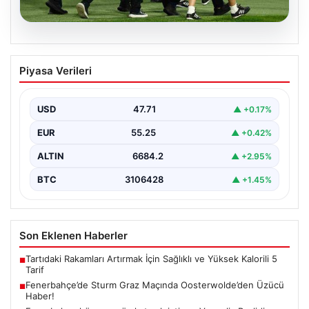
05.08.2026
Fenerbahçe’de Sturm Graz Maçında
Piyasa Verileri
Oosterwolde’den Üzücü Haber!
Fenerbahçe, Şampiyonlar Ligi 3. ön eleme turunda
Almanya temsilcisi Sturm Graz'ı evinde ağırladı.
USD
47.71
▲ +0.17%
Mücadele…
EUR
55.25
▲ +0.42%
ALTIN
6684.2
▲ +2.95%
BTC
3106428
▲ +1.45%
Son Eklenen Haberler
Tartıdaki Rakamları Artırmak İçin Sağlıklı ve Yüksek Kalorili 5
■
Tarif
Fenerbahçe’de Sturm Graz Maçında Oosterwolde’den Üzücü
■
Haber!