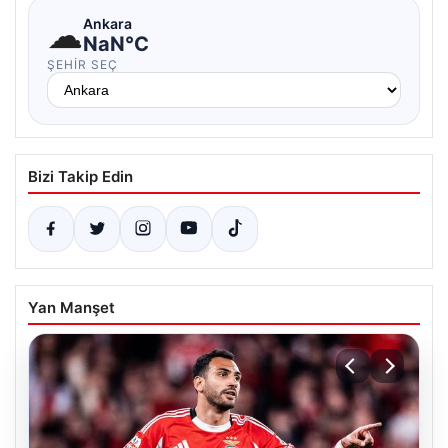
☁
Ankara
NaN°C
ŞEHIR SEÇ
Bizi Takip Edin
Yan Manşet