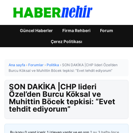
Güncel Haberler
Firma Rehberi
Forum
Çerez Politikası
Ana sayfa
›
Forumlar
›
Politika
›
SON DAKİKA |CHP lideri Özel’den
Burcu Köksal ve Muhittin Böcek tepkisi: “Evet tehdit ediyorum”
SON DAKİKA |CHP lideri
Özel’den Burcu Köksal ve
Muhittin Böcek tepkisi: “Evet
tehdit ediyorum”
Bu konu 0 yanıt içerir, 1 izleyen vardır ve en son
2 ay 3 hafta önce