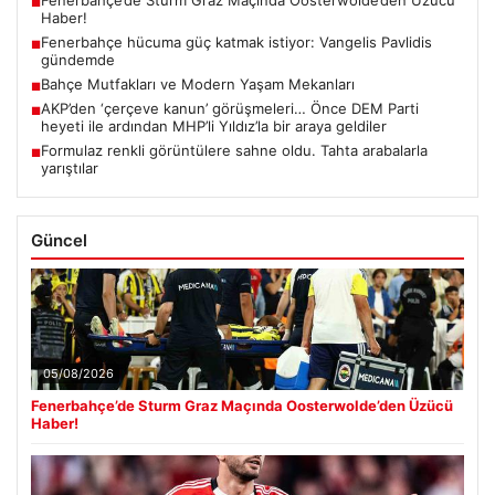
Fenerbahçe’de Sturm Graz Maçında Oosterwolde’den Üzücü
■
Haber!
Fenerbahçe hücuma güç katmak istiyor: Vangelis Pavlidis
■
gündemde
Bahçe Mutfakları ve Modern Yaşam Mekanları
■
AKP’den ‘çerçeve kanun’ görüşmeleri… Önce DEM Parti
■
heyeti ile ardından MHP’li Yıldız’la bir araya geldiler
Formulaz renkli görüntülere sahne oldu. Tahta arabalarla
■
yarıştılar
Güncel
05/08/2026
Fenerbahçe’de Sturm Graz Maçında Oosterwolde’den Üzücü
Haber!