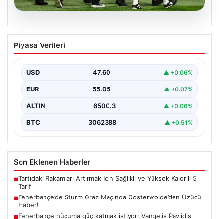
05.08.2026
Fenerbahçe’de Sturm Graz Maçında
Piyasa Verileri
Oosterwolde’den Üzücü Haber!
Fenerbahçe, Şampiyonlar Ligi 3. ön eleme turunda
Almanya temsilcisi Sturm Graz'ı evinde ağırladı.
USD
47.60
▲ +0.06%
Mücadele…
EUR
55.05
▲ +0.07%
ALTIN
6500.3
▲ +0.06%
BTC
3062388
▲ +0.51%
Son Eklenen Haberler
Tartıdaki Rakamları Artırmak İçin Sağlıklı ve Yüksek Kalorili 5
■
Tarif
Fenerbahçe’de Sturm Graz Maçında Oosterwolde’den Üzücü
■
Haber!
Fenerbahçe hücuma güç katmak istiyor: Vangelis Pavlidis
■