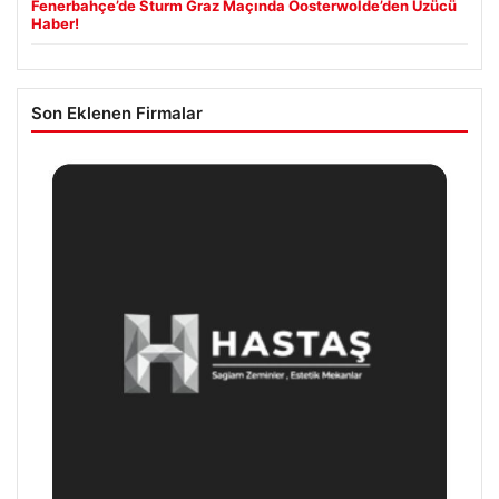
Fenerbahçe’de Sturm Graz Maçında Oosterwolde’den Üzücü
Haber!
Son Eklenen Firmalar