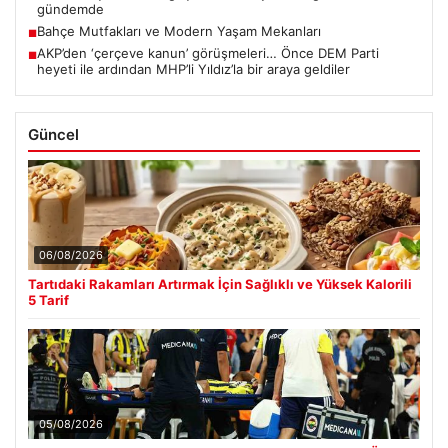
gündemde
Bahçe Mutfakları ve Modern Yaşam Mekanları
■
AKP’den ‘çerçeve kanun’ görüşmeleri… Önce DEM Parti
■
heyeti ile ardından MHP’li Yıldız’la bir araya geldiler
Güncel
06/08/2026
Tartıdaki Rakamları Artırmak İçin Sağlıklı ve Yüksek Kalorili
5 Tarif
05/08/2026