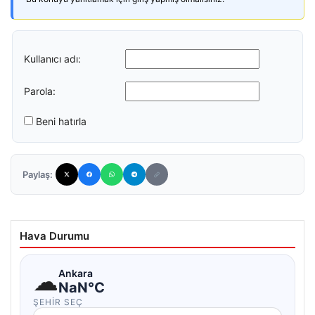
Kullanıcı adı:
Parola:
Beni hatırla
Paylaş:
Hava Durumu
☁
Ankara
NaN°C
ŞEHIR SEÇ