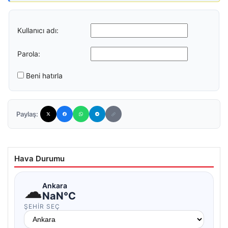
Kullanıcı adı:
Parola:
Beni hatırla
Paylaş:
Hava Durumu
☁
Ankara
NaN°C
ŞEHIR SEÇ