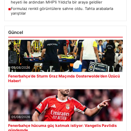
heyeti ile ardından MHP’li Yıldız’la bir araya geldiler
Formulaz renkli görüntülere sahne oldu. Tahta arabalarla
■
yarıştılar
Güncel
05/08/2026
Fenerbahçe’de Sturm Graz Maçında Oosterwolde’den Üzücü
Haber!
05/08/2026
Fenerbahçe hücuma güç katmak istiyor: Vangelis Pavlidis
gündemde