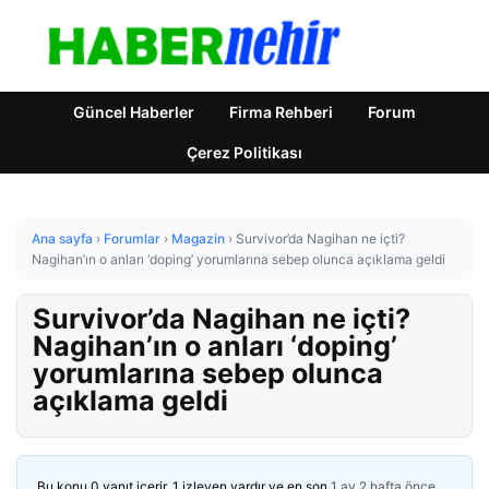
Güncel Haberler
Firma Rehberi
Forum
Çerez Politikası
Ana sayfa
›
Forumlar
›
Magazin
›
Survivor’da Nagihan ne içti?
Nagihan’ın o anları ‘doping’ yorumlarına sebep olunca açıklama geldi
Survivor’da Nagihan ne içti?
Nagihan’ın o anları ‘doping’
yorumlarına sebep olunca
açıklama geldi
Bu konu 0 yanıt içerir, 1 izleyen vardır ve en son
1 ay 2 hafta önce