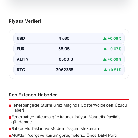
05.08.2026
Fenerbahçe hücuma güç katmak
Piyasa Verileri
istiyor: Vangelis Pavlidis gündemde
Yeni sezon hazırlıklarını sürdüren Fenerbahçe, gol
sorununun çözümü için farklı alternatifleri masaya
USD
47.60
▲ +0.06%
yatırıyor. Sarı-lacivertli…
EUR
55.05
▲ +0.07%
ALTIN
6500.3
▲ +0.06%
BTC
3062388
▲ +0.51%
Son Eklenen Haberler
Fenerbahçe’de Sturm Graz Maçında Oosterwolde’den Üzücü
■
Haber!
Fenerbahçe hücuma güç katmak istiyor: Vangelis Pavlidis
■
gündemde
Bahçe Mutfakları ve Modern Yaşam Mekanları
■
AKP’den ‘çerçeve kanun’ görüşmeleri… Önce DEM Parti
■