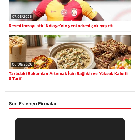
07/08/2026
Resmi imzayı attı! Ndiaye’nin yeni adresi çok şaşırttı
06/08/2026
Tartıdaki Rakamları Artırmak İçin Sağlıklı ve Yüksek Kalorili
5 Tarif
Son Eklenen Firmalar