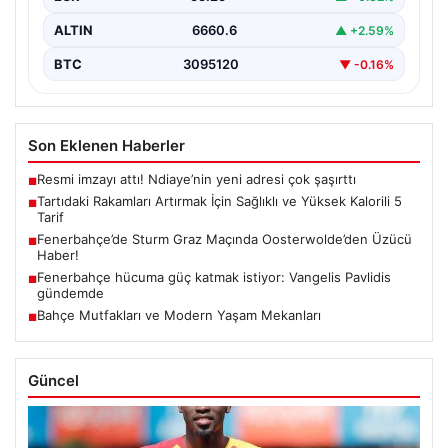
ALTIN
6660.6
▲ +2.59%
BTC
3095120
▼ -0.16%
Son Eklenen Haberler
Resmi imzayı attı! Ndiaye’nin yeni adresi çok şaşırttı
■
Tartıdaki Rakamları Artırmak İçin Sağlıklı ve Yüksek Kalorili 5
■
Tarif
Fenerbahçe’de Sturm Graz Maçında Oosterwolde’den Üzücü
■
Haber!
Fenerbahçe hücuma güç katmak istiyor: Vangelis Pavlidis
■
gündemde
Bahçe Mutfakları ve Modern Yaşam Mekanları
■
Güncel