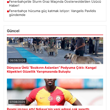
Fenerbahçe’de Sturm Graz Maçında Oosterwolde’den Üzücü
■
Haber!
Fenerbahçe hücuma güç katmak istiyor: Vangelis Pavlidis
■
gündemde
Güncel
08/08/2026
Dünyaca Ünlü “Bozkırın Aslanları” Podyuma Çıktı: Kangal
Köpekleri Güzellik Yarışmasında Buluştu
07/08/2026
Resmi imzayı attı! Ndiaye’nin yeni adresi çok şaşırttı