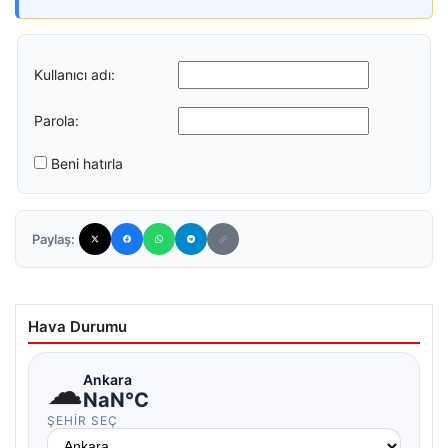
Kullanıcı adı:
Parola:
Beni hatırla
Paylaş:
Hava Durumu
☁
Ankara
NaN°C
ŞEHIR SEÇ