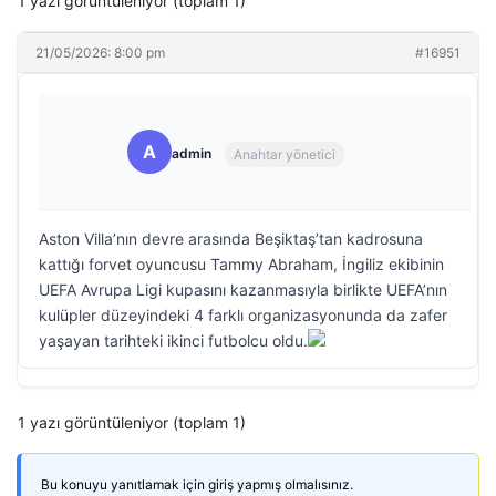
1 yazı görüntüleniyor (toplam 1)
21/05/2026: 8:00 pm
#16951
A
admin
Anahtar yönetici
Aston Villa’nın devre arasında Beşiktaş’tan kadrosuna
kattığı forvet oyuncusu Tammy Abraham, İngiliz ekibinin
UEFA Avrupa Ligi kupasını kazanmasıyla birlikte UEFA’nın
kulüpler düzeyindeki 4 farklı organizasyonunda da zafer
yaşayan tarihteki ikinci futbolcu oldu.
1 yazı görüntüleniyor (toplam 1)
Bu konuyu yanıtlamak için giriş yapmış olmalısınız.