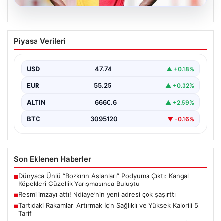
07.08.2026
Resmi imzayı attı! Ndiaye’nin yeni
Piyasa Verileri
adresi çok şaşırttı
USD
47.74
▲ +0.18%
EUR
55.25
▲ +0.32%
ALTIN
6660.6
▲ +2.59%
BTC
3095120
▼ -0.16%
Son Eklenen Haberler
Dünyaca Ünlü “Bozkırın Aslanları” Podyuma Çıktı: Kangal
■
Köpekleri Güzellik Yarışmasında Buluştu
Resmi imzayı attı! Ndiaye’nin yeni adresi çok şaşırttı
■
Tartıdaki Rakamları Artırmak İçin Sağlıklı ve Yüksek Kalorili 5
■
Tarif