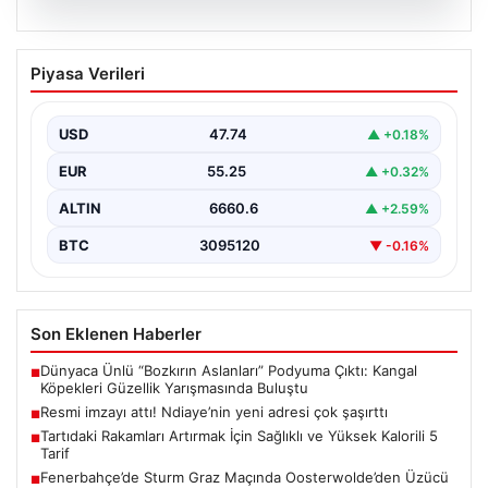
07.08.2026
Resmi imzayı attı! Ndiaye’nin yeni
Piyasa Verileri
adresi çok şaşırttı
USD
47.74
▲ +0.18%
EUR
55.25
▲ +0.32%
ALTIN
6660.6
▲ +2.59%
BTC
3095120
▼ -0.16%
Son Eklenen Haberler
Dünyaca Ünlü “Bozkırın Aslanları” Podyuma Çıktı: Kangal
■
Köpekleri Güzellik Yarışmasında Buluştu
Resmi imzayı attı! Ndiaye’nin yeni adresi çok şaşırttı
■
Tartıdaki Rakamları Artırmak İçin Sağlıklı ve Yüksek Kalorili 5
■
Tarif
Fenerbahçe’de Sturm Graz Maçında Oosterwolde’den Üzücü
■