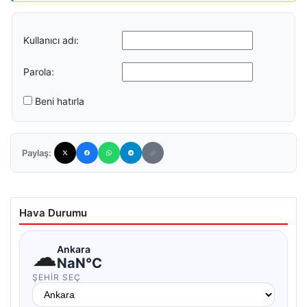
Kullanıcı adı:
Parola:
Beni hatırla
Paylaş:
Hava Durumu
☁
Ankara
NaN°C
ŞEHIR SEÇ