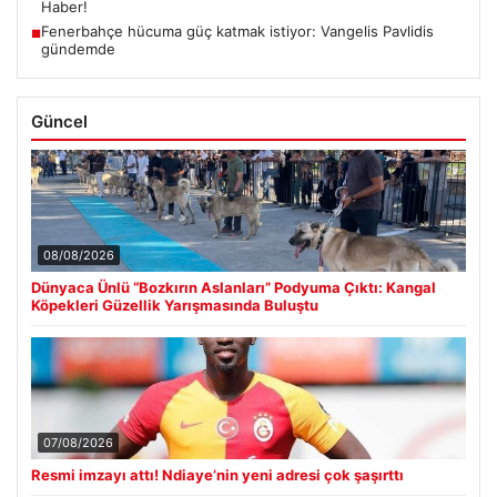
Haber!
Fenerbahçe hücuma güç katmak istiyor: Vangelis Pavlidis
■
gündemde
Güncel
08/08/2026
Dünyaca Ünlü “Bozkırın Aslanları” Podyuma Çıktı: Kangal
Köpekleri Güzellik Yarışmasında Buluştu
07/08/2026
Resmi imzayı attı! Ndiaye’nin yeni adresi çok şaşırttı