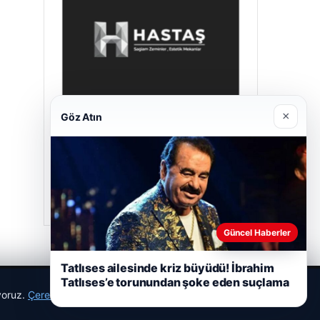
×
Göz Atın
Hastaş Beton
26/05/2026
Güncel Haberler
Tatlıses ailesinde kriz büyüdü! İbrahim
Tatlıses’e torunundan şoke eden suçlama
ıyoruz.
Çerez Politikamız
Reddet
Kabul Et