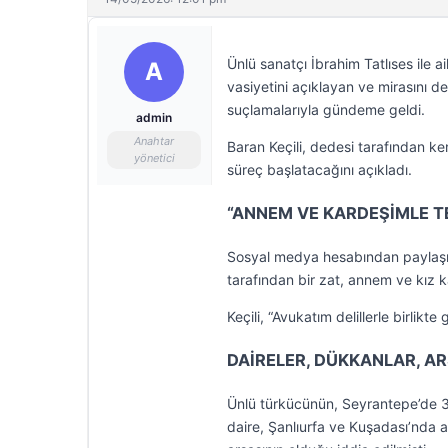
Ünlü sanatçı İbrahim Tatlıses ile 
A
vasiyetini açıklayan ve mirasını d
suçlamalarıyla gündeme geldi.
admin
Anahtar
Baran Keçili, dedesi tarafından ken
yönetici
süreç başlatacağını açıkladı.
“ANNEM VE KARDEŞİMLE T
Sosyal medya hesabından paylaşım 
tarafından bir zat, annem ve kız 
Keçili, “Avukatım delillerle birlikt
DAİRELER, DÜKKANLAR, A
Ünlü türkücünün, Seyrantepe’de 32 
daire, Şanlıurfa ve Kuşadası’nda a