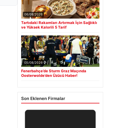
06/08/2026
Tartıdaki Rakamları Artırmak İçin Sağlıklı
ve Yüksek Kalorili 5 Tarif
05/08/2026
Fenerbahçe’de Sturm Graz Maçında
Oosterwolde’den Üzücü Haber!
Son Eklenen Firmalar