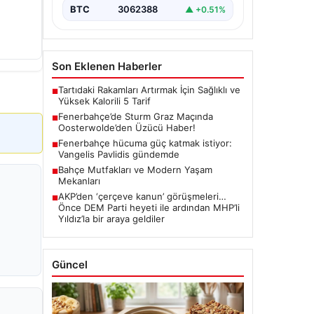
BTC
3062388
▲ +0.51%
Son Eklenen Haberler
Tartıdaki Rakamları Artırmak İçin Sağlıklı ve
■
Yüksek Kalorili 5 Tarif
Fenerbahçe’de Sturm Graz Maçında
■
Oosterwolde’den Üzücü Haber!
Fenerbahçe hücuma güç katmak istiyor:
■
Vangelis Pavlidis gündemde
Bahçe Mutfakları ve Modern Yaşam
■
Mekanları
AKP’den ‘çerçeve kanun’ görüşmeleri…
■
Önce DEM Parti heyeti ile ardından MHP’li
Yıldız’la bir araya geldiler
Güncel