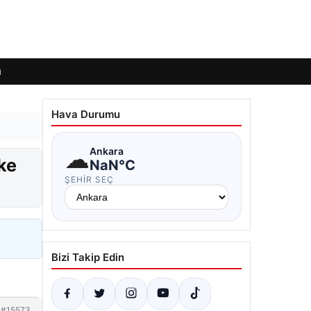
ı
Hava Durumu
☁
Ankara
ke
NaN°C
ŞEHIR SEÇ
Bizi Takip Edin
#15573