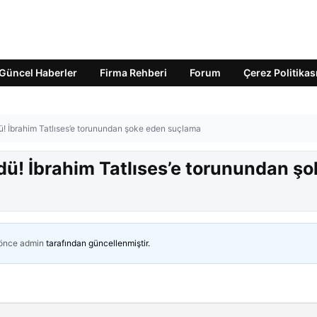
Güncel Haberler
Firma Rehberi
Forum
Çerez Politikas
dü! İbrahim Tatlıses’e torunundan şoke eden suçlama
üdü! İbrahim Tatlıses’e torunundan şo
 önce
admin
tarafından güncellenmiştir.