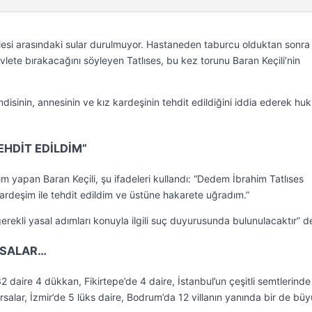
ailesi arasındaki sular durulmuyor. Hastaneden taburcu olduktan sonra
evlete bırakacağını söyleyen Tatlıses, bu kez torunu Baran Keçili’nin
disinin, annesinin ve kız kardeşinin tehdit edildiğini iddia ederek huk
EHDİT EDİLDİM”
yapan Baran Keçili, şu ifadeleri kullandı: “Dedem İbrahim Tatlıses
kardeşim ile tehdit edildim ve üstüne hakarete uğradım.”
e gerekli yasal adımları konuyla ilgili suç duyurusunda bulunulacaktır” d
RSALAR…
daire 4 dükkan, Fikirtepe’de 4 daire, İstanbul’un çeşitli semtlerinde
rsalar, İzmir’de 5 lüks daire, Bodrum’da 12 villanın yanında bir de büy