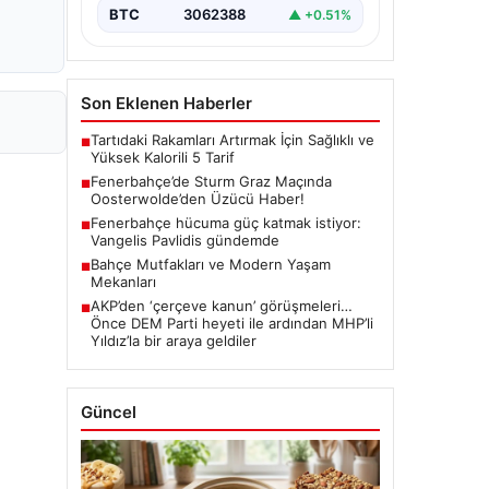
BTC
3062388
▲ +0.51%
Son Eklenen Haberler
Tartıdaki Rakamları Artırmak İçin Sağlıklı ve
■
Yüksek Kalorili 5 Tarif
Fenerbahçe’de Sturm Graz Maçında
■
Oosterwolde’den Üzücü Haber!
Fenerbahçe hücuma güç katmak istiyor:
■
Vangelis Pavlidis gündemde
Bahçe Mutfakları ve Modern Yaşam
■
Mekanları
AKP’den ‘çerçeve kanun’ görüşmeleri…
■
Önce DEM Parti heyeti ile ardından MHP’li
Yıldız’la bir araya geldiler
Güncel