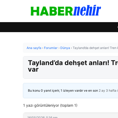
Ana sayfa
›
Forumlar
›
Dünya
›
Tayland’da dehşet anları! Tren 
Tayland’da dehşet anları! Tr
var
Bu konu 0 yanıt içerir, 1 izleyen vardır ve en son
2 ay 3 hafta
1 yazı görüntüleniyor (toplam 1)
16/05/2026: 5:16 pm