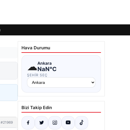
ı
Hava Durumu
☁
Ankara
NaN°C
ŞEHIR SEÇ
Bizi Takip Edin
#21969