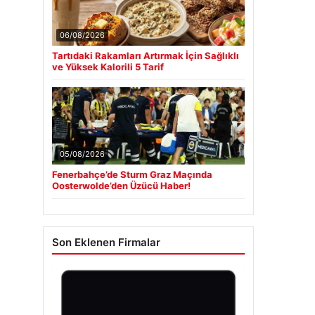
06/08/2026
Tartıdaki Rakamları Artırmak İçin Sağlıklı
ve Yüksek Kalorili 5 Tarif
05/08/2026
Fenerbahçe’de Sturm Graz Maçında
Oosterwolde’den Üzücü Haber!
Son Eklenen Firmalar