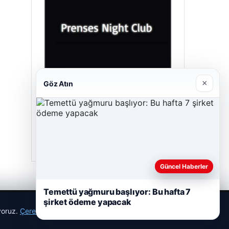
×
Göz Atın
Prenses Night Club
29/04/2026
Güncel Haberler
Temettü yağmuru başlıyor: Bu hafta 7
şirket ödeme yapacak
ıyoruz.
Çerez Politikamız
Reddet
Kabul Et