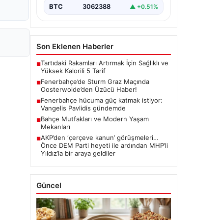
BTC
3062388
▲ +0.51%
Son Eklenen Haberler
Tartıdaki Rakamları Artırmak İçin Sağlıklı ve
■
Yüksek Kalorili 5 Tarif
Fenerbahçe’de Sturm Graz Maçında
■
Oosterwolde’den Üzücü Haber!
Fenerbahçe hücuma güç katmak istiyor:
■
Vangelis Pavlidis gündemde
Bahçe Mutfakları ve Modern Yaşam
■
Mekanları
AKP’den ‘çerçeve kanun’ görüşmeleri…
■
Önce DEM Parti heyeti ile ardından MHP’li
Yıldız’la bir araya geldiler
Güncel