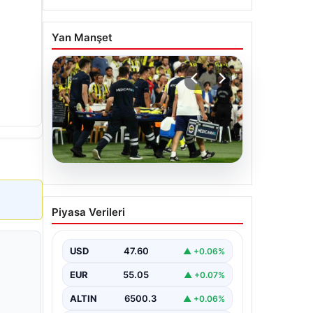
Yan Manşet
05.08.2026
Fenerbahçe’de Sturm
Piyasa Verileri
Graz Maçında
Oosterwolde’den Üzücü
Haber!
USD
47.60
▲ +0.06%
Fenerbahçe, Şampiyonlar Ligi 3. ön
EUR
55.05
▲ +0.07%
eleme turunda Almanya temsilcisi
Sturm Graz'ı evinde ağırladı.
ALTIN
6500.3
▲ +0.06%
Mücadele…