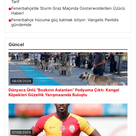
Tarif
Fenerbahçe’de Sturm Graz Maçında Oosterwolde’den Üzücü
■
Haber!
Fenerbahçe hücuma güç katmak istiyor: Vangelis Pavlidis
■
gündemde
Güncel
08/08/2026
Dünyaca Ünlü “Bozkırın Aslanları” Podyuma Çıktı: Kangal
Köpekleri Güzellik Yarışmasında Buluştu
07/08/2026