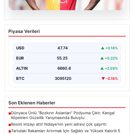
07.08.2026
Resmi imzayı attı! Ndiaye’nin yeni
Piyasa Verileri
adresi çok şaşırttı
USD
47.74
▲ +0.18%
EUR
55.25
▲ +0.32%
ALTIN
6660.6
▲ +2.59%
BTC
3095120
▼ -0.16%
Son Eklenen Haberler
Dünyaca Ünlü “Bozkırın Aslanları” Podyuma Çıktı: Kangal
■
Köpekleri Güzellik Yarışmasında Buluştu
Resmi imzayı attı! Ndiaye’nin yeni adresi çok şaşırttı
■
Tartıdaki Rakamları Artırmak İçin Sağlıklı ve Yüksek Kalorili 5
■