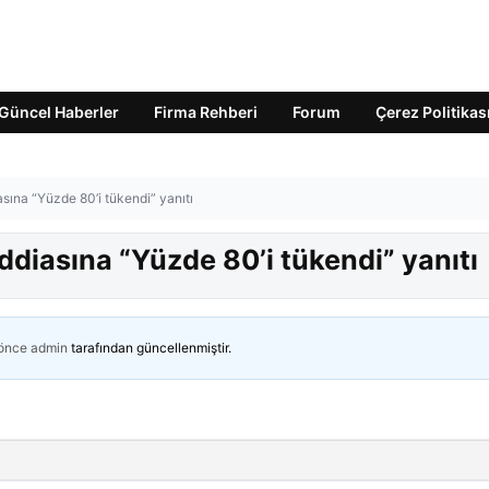
Güncel Haberler
Firma Rehberi
Forum
Çerez Politikas
asına “Yüzde 80’i tükendi” yanıtı
iddiasına “Yüzde 80’i tükendi” yanıtı
 önce
admin
tarafından güncellenmiştir.