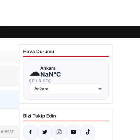
ı
Hava Durumu
☁
Ankara
NaN°C
ŞEHIR SEÇ
Bizi Takip Edin
#15967