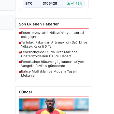
BTC
3106428
▲ +1.45%
Son Eklenen Haberler
Resmi imzayı attı! Ndiaye’nin yeni adresi
■
çok şaşırttı
Tartıdaki Rakamları Artırmak İçin Sağlıklı ve
■
Yüksek Kalorili 5 Tarif
Fenerbahçe’de Sturm Graz Maçında
■
Oosterwolde’den Üzücü Haber!
Fenerbahçe hücuma güç katmak istiyor:
■
Vangelis Pavlidis gündemde
Bahçe Mutfakları ve Modern Yaşam
■
Mekanları
Güncel