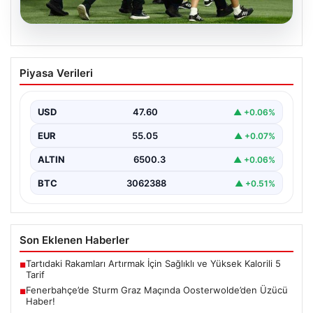
05.08.2026
Fenerbahçe’de Sturm Graz Maçında
Piyasa Verileri
Oosterwolde’den Üzücü Haber!
Fenerbahçe, Şampiyonlar Ligi 3. ön eleme turunda
Almanya temsilcisi Sturm Graz'ı evinde ağırladı.
USD
47.60
▲ +0.06%
Mücadele…
EUR
55.05
▲ +0.07%
ALTIN
6500.3
▲ +0.06%
BTC
3062388
▲ +0.51%
Son Eklenen Haberler
Tartıdaki Rakamları Artırmak İçin Sağlıklı ve Yüksek Kalorili 5
■
Tarif
Fenerbahçe’de Sturm Graz Maçında Oosterwolde’den Üzücü
■
Haber!