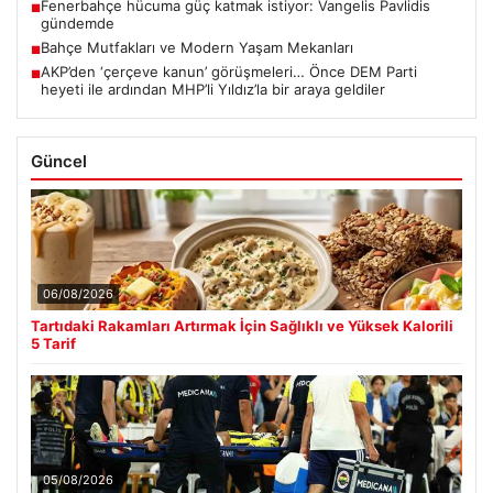
Fenerbahçe hücuma güç katmak istiyor: Vangelis Pavlidis
■
gündemde
Bahçe Mutfakları ve Modern Yaşam Mekanları
■
AKP’den ‘çerçeve kanun’ görüşmeleri… Önce DEM Parti
■
heyeti ile ardından MHP’li Yıldız’la bir araya geldiler
Güncel
06/08/2026
Tartıdaki Rakamları Artırmak İçin Sağlıklı ve Yüksek Kalorili
5 Tarif
05/08/2026