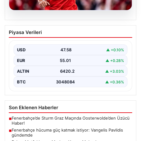
05.08.2026
Fenerbahçe hücuma güç katmak
Piyasa Verileri
istiyor: Vangelis Pavlidis gündemde
Yeni sezon hazırlıklarını sürdüren Fenerbahçe, gol
sorununun çözümü için farklı alternatifleri masaya
USD
47.58
▲ +0.10%
yatırıyor. Sarı-lacivertli…
EUR
55.01
▲ +0.28%
ALTIN
6420.2
▲ +3.03%
BTC
3048084
▲ +0.36%
Son Eklenen Haberler
Fenerbahçe’de Sturm Graz Maçında Oosterwolde’den Üzücü
■
Haber!
Fenerbahçe hücuma güç katmak istiyor: Vangelis Pavlidis
■
gündemde