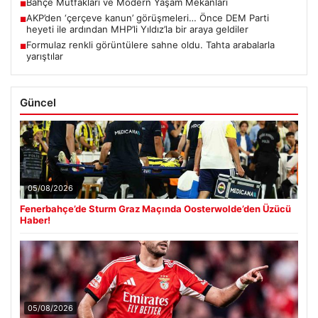
Bahçe Mutfakları ve Modern Yaşam Mekanları
■
AKP’den ‘çerçeve kanun’ görüşmeleri… Önce DEM Parti
■
heyeti ile ardından MHP’li Yıldız’la bir araya geldiler
Formulaz renkli görüntülere sahne oldu. Tahta arabalarla
■
yarıştılar
Güncel
05/08/2026
Fenerbahçe’de Sturm Graz Maçında Oosterwolde’den Üzücü
Haber!
05/08/2026