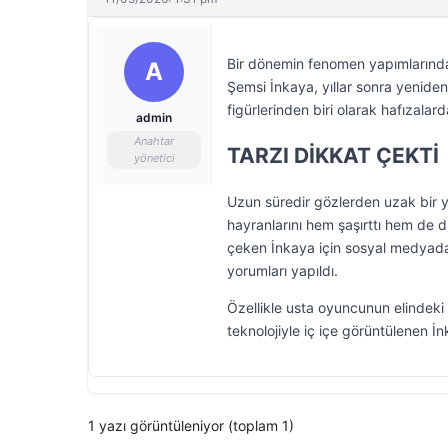
Bir dönemin fenomen yapımlarından
A
Şemsi İnkaya, yıllar sonra yenide
figürlerinden biri olarak hafızal
admin
Anahtar
TARZI DİKKAT ÇEKTİ
yönetici
Uzun süredir gözlerden uzak bir 
hayranlarını hem şaşırttı hem de 
çeken İnkaya için sosyal medyada
yorumları yapıldı.
Özellikle usta oyuncunun elindeki
teknolojiyle iç içe görüntülenen İ
1 yazı görüntüleniyor (toplam 1)