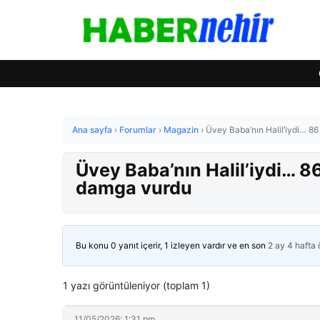
Ana sayfa
›
Forumlar
›
Magazin
›
Üvey Baba’nın Halil’iydi… 8
Üvey Baba’nın Halil’iydi… 8
damga vurdu
Bu konu 0 yanıt içerir, 1 izleyen vardır ve en son
2 ay 4 hafta
1 yazı görüntüleniyor (toplam 1)
11/05/2026: 1:31 pm