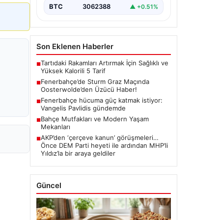
BTC
3062388
▲ +0.51%
Son Eklenen Haberler
Tartıdaki Rakamları Artırmak İçin Sağlıklı ve
■
Yüksek Kalorili 5 Tarif
Fenerbahçe’de Sturm Graz Maçında
■
Oosterwolde’den Üzücü Haber!
Fenerbahçe hücuma güç katmak istiyor:
■
Vangelis Pavlidis gündemde
Bahçe Mutfakları ve Modern Yaşam
■
Mekanları
AKP’den ‘çerçeve kanun’ görüşmeleri…
■
Önce DEM Parti heyeti ile ardından MHP’li
Yıldız’la bir araya geldiler
Güncel