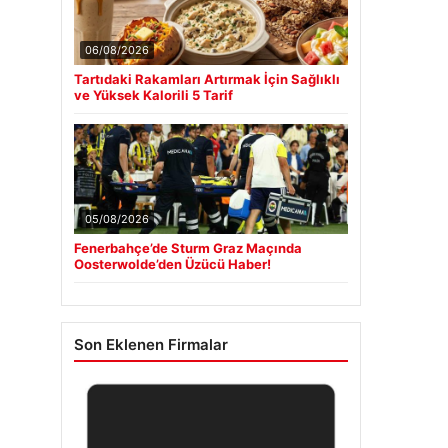
06/08/2026
Tartıdaki Rakamları Artırmak İçin Sağlıklı
ve Yüksek Kalorili 5 Tarif
05/08/2026
Fenerbahçe’de Sturm Graz Maçında
Oosterwolde’den Üzücü Haber!
Son Eklenen Firmalar