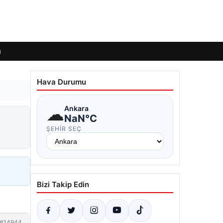
ı
Hava Durumu
☁
Ankara
NaN°C
ŞEHIR SEÇ
Bizi Takip Edin
#14944