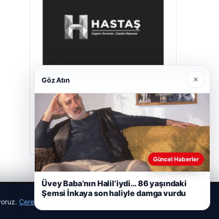
×
Göz Atın
Prenses Night Club
29/04/2026
Güncel Haberler
Üvey Baba’nın Halil’iydi… 86 yaşındaki
Şemsi İnkaya son haliyle damga vurdu
ıyoruz.
Çerez Politikamız
Reddet
Kabul Et