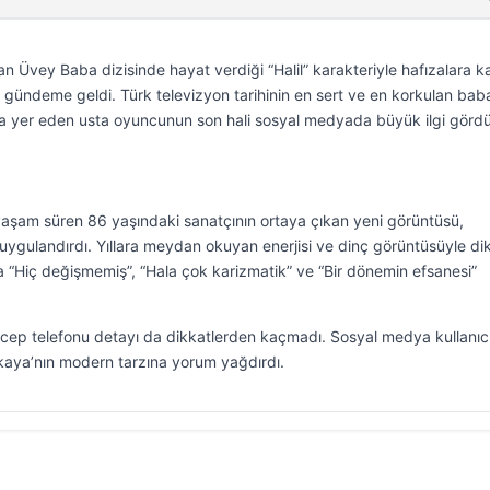
 Üvey Baba dizisinde hayat verdiği “Halil” karakteriyle hafızalara k
n gündeme geldi. Türk televizyon tarihinin en sert ve en korkulan bab
arda yer eden usta oyuncunun son hali sosyal medyada büyük ilgi gördü
yaşam süren 86 yaşındaki sanatçının ortaya çıkan yeni görüntüsü,
duygulandırdı. Yıllara meydan okuyan enerjisi ve dinç görüntüsüyle di
 “Hiç değişmemiş”, “Hala çok karizmatik” ve “Bir dönemin efsanesi”
 cep telefonu detayı da dikkatlerden kaçmadı. Sosyal medya kullanıcıl
nkaya’nın modern tarzına yorum yağdırdı.