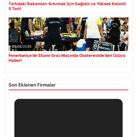
Tartıdaki Rakamları Artırmak İçin Sağlıklı ve Yüksek Kalorili
5 Tarif
05/08/2026
Fenerbahçe’de Sturm Graz Maçında Oosterwolde’den Üzücü
Haber!
Son Eklenen Firmalar