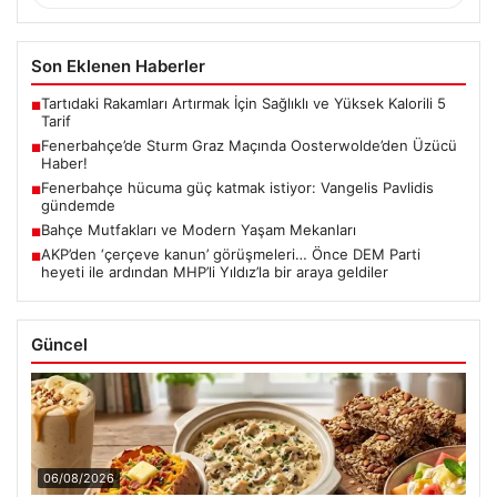
Son Eklenen Haberler
Tartıdaki Rakamları Artırmak İçin Sağlıklı ve Yüksek Kalorili 5
■
Tarif
Fenerbahçe’de Sturm Graz Maçında Oosterwolde’den Üzücü
■
Haber!
Fenerbahçe hücuma güç katmak istiyor: Vangelis Pavlidis
■
gündemde
Bahçe Mutfakları ve Modern Yaşam Mekanları
■
AKP’den ‘çerçeve kanun’ görüşmeleri… Önce DEM Parti
■
heyeti ile ardından MHP’li Yıldız’la bir araya geldiler
Güncel
06/08/2026