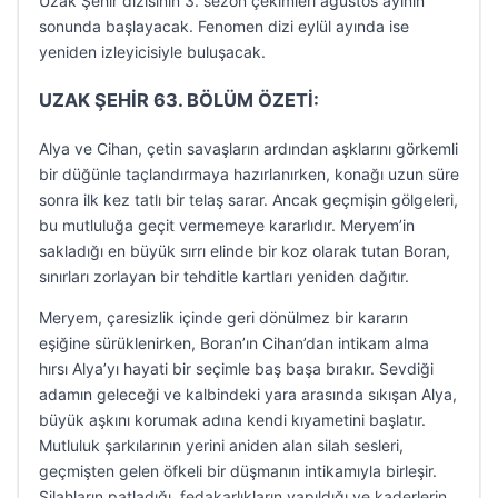
Uzak Şehir dizisinin 3. sezon çekimleri ağustos ayının
sonunda başlayacak. Fenomen dizi eylül ayında ise
yeniden izleyicisiyle buluşacak.
UZAK ŞEHİR 63. BÖLÜM ÖZETİ:
Alya ve Cihan, çetin savaşların ardından aşklarını görkemli
bir düğünle taçlandırmaya hazırlanırken, konağı uzun süre
sonra ilk kez tatlı bir telaş sarar. Ancak geçmişin gölgeleri,
bu mutluluğa geçit vermemeye kararlıdır. Meryem’in
sakladığı en büyük sırrı elinde bir koz olarak tutan Boran,
sınırları zorlayan bir tehditle kartları yeniden dağıtır.
Meryem, çaresizlik içinde geri dönülmez bir kararın
eşiğine sürüklenirken, Boran’ın Cihan’dan intikam alma
hırsı Alya’yı hayati bir seçimle baş başa bırakır. Sevdiği
adamın geleceği ve kalbindeki yara arasında sıkışan Alya,
büyük aşkını korumak adına kendi kıyametini başlatır.
Mutluluk şarkılarının yerini aniden alan silah sesleri,
geçmişten gelen öfkeli bir düşmanın intikamıyla birleşir.
Silahların patladığı, fedakarlıkların yapıldığı ve kaderlerin