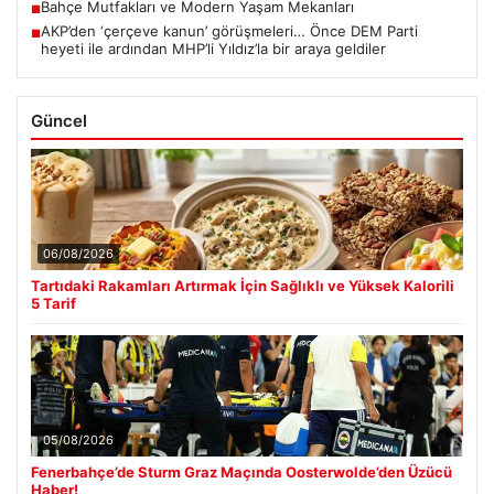
Bahçe Mutfakları ve Modern Yaşam Mekanları
■
AKP’den ‘çerçeve kanun’ görüşmeleri… Önce DEM Parti
■
heyeti ile ardından MHP’li Yıldız’la bir araya geldiler
Güncel
06/08/2026
Tartıdaki Rakamları Artırmak İçin Sağlıklı ve Yüksek Kalorili
5 Tarif
05/08/2026
Fenerbahçe’de Sturm Graz Maçında Oosterwolde’den Üzücü
Haber!