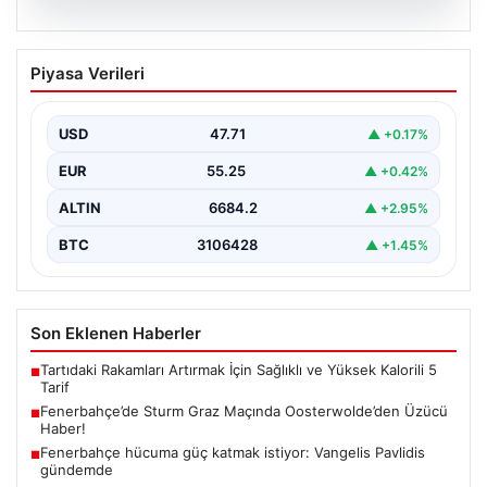
05.08.2026
Fenerbahçe’de Sturm Graz Maçında
Piyasa Verileri
Oosterwolde’den Üzücü Haber!
Fenerbahçe, Şampiyonlar Ligi 3. ön eleme turunda
Almanya temsilcisi Sturm Graz'ı evinde ağırladı.
USD
47.71
▲ +0.17%
Mücadele…
EUR
55.25
▲ +0.42%
ALTIN
6684.2
▲ +2.95%
BTC
3106428
▲ +1.45%
Son Eklenen Haberler
Tartıdaki Rakamları Artırmak İçin Sağlıklı ve Yüksek Kalorili 5
■
Tarif
Fenerbahçe’de Sturm Graz Maçında Oosterwolde’den Üzücü
■
Haber!
Fenerbahçe hücuma güç katmak istiyor: Vangelis Pavlidis
■
gündemde