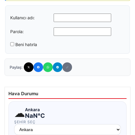
Kullanıcı adı:
Parola:
Beni hatırla
Paylaş:
Hava Durumu
☁
Ankara
NaN°C
ŞEHIR SEÇ