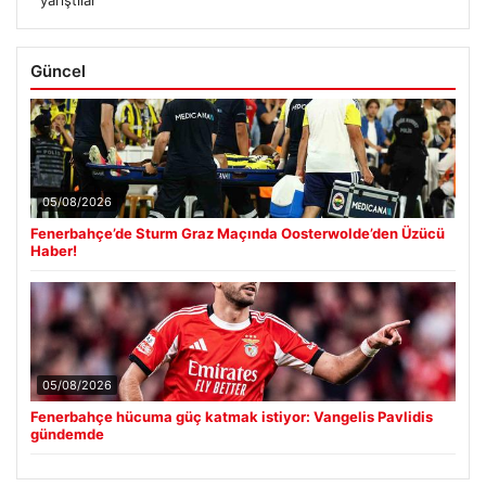
yarıştılar
Güncel
05/08/2026
Fenerbahçe’de Sturm Graz Maçında Oosterwolde’den Üzücü
Haber!
05/08/2026
Fenerbahçe hücuma güç katmak istiyor: Vangelis Pavlidis
gündemde