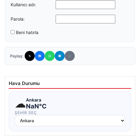
Kullanıcı adı:
Parola:
Beni hatırla
Paylaş:
Hava Durumu
☁
Ankara
NaN°C
ŞEHIR SEÇ