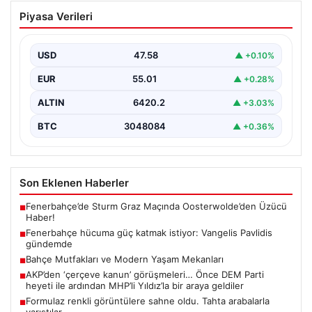
Fenerbahçe hücuma güç katmak
Piyasa Verileri
istiyor: Vangelis Pavlidis gündemde
Yeni sezon hazırlıklarını sürdüren Fenerbahçe, gol
sorununun çözümü için farklı alternatifleri masaya
USD
47.58
▲ +0.10%
yatırıyor. Sarı-lacivertli…
EUR
55.01
▲ +0.28%
ALTIN
6420.2
▲ +3.03%
BTC
3048084
▲ +0.36%
Son Eklenen Haberler
Fenerbahçe’de Sturm Graz Maçında Oosterwolde’den Üzücü
■
Haber!
Fenerbahçe hücuma güç katmak istiyor: Vangelis Pavlidis
■
gündemde
Bahçe Mutfakları ve Modern Yaşam Mekanları
■
AKP’den ‘çerçeve kanun’ görüşmeleri… Önce DEM Parti
■
heyeti ile ardından MHP’li Yıldız’la bir araya geldiler
Formulaz renkli görüntülere sahne oldu. Tahta arabalarla
■