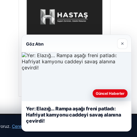
×
Göz Atın
Prenses Night Club
29/04/2026
Güncel Haberler
Yer: Elazığ… Rampa aşağı freni patladı:
Hafriyat kamyonu caddeyi savaş alanına
çevirdi!
ıyoruz.
Çerez Politikamız
Reddet
Kabul Et