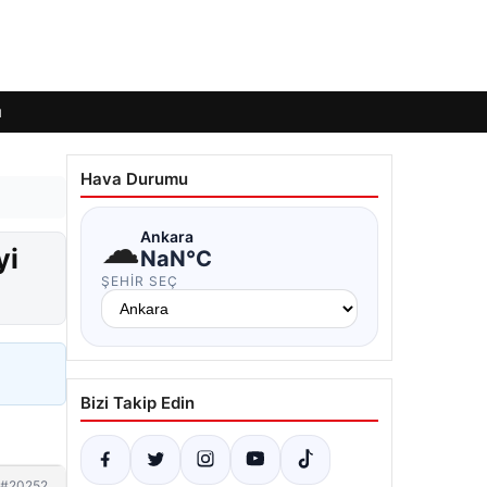
ı
Hava Durumu
☁
Ankara
yi
NaN°C
ŞEHIR SEÇ
Bizi Takip Edin
#20252