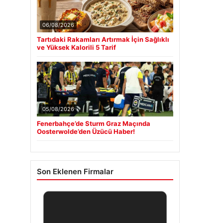
06/08/2026
Tartıdaki Rakamları Artırmak İçin Sağlıklı
ve Yüksek Kalorili 5 Tarif
05/08/2026
Fenerbahçe’de Sturm Graz Maçında
Oosterwolde’den Üzücü Haber!
Son Eklenen Firmalar