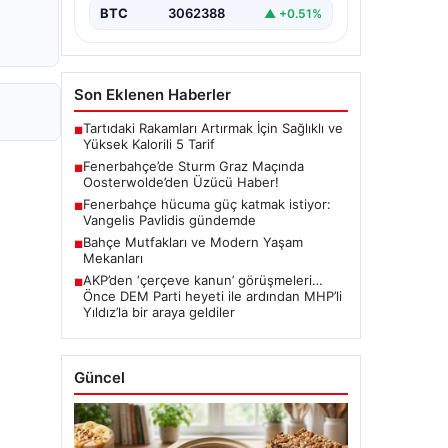
BTC
3062388
▲ +0.51%
Son Eklenen Haberler
Tartıdaki Rakamları Artırmak İçin Sağlıklı ve
■
Yüksek Kalorili 5 Tarif
Fenerbahçe’de Sturm Graz Maçında
■
Oosterwolde’den Üzücü Haber!
Fenerbahçe hücuma güç katmak istiyor:
■
Vangelis Pavlidis gündemde
Bahçe Mutfakları ve Modern Yaşam
■
Mekanları
AKP’den ‘çerçeve kanun’ görüşmeleri…
■
Önce DEM Parti heyeti ile ardından MHP’li
Yıldız’la bir araya geldiler
Güncel