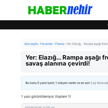
Ana sayfa
›
Forumlar
›
Finans
›
Yer: Elazığ… Rampa aşağı freni
Yer: Elazığ… Rampa aşağı fr
savaş alanına çevirdi!
Bu konu 0 yanıt içerir, 1 izleyen vardır ve en son
2 ay önce
ad
1 yazı görüntüleniyor (toplam 1)
05/06/2026: 11:59 am