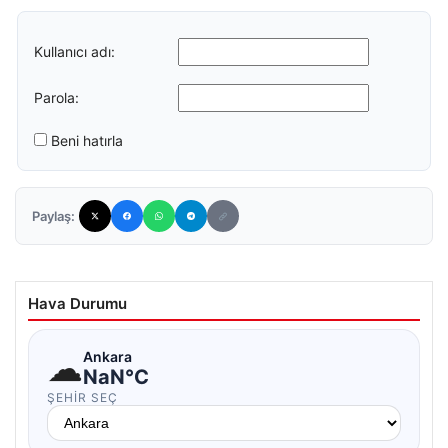
Kullanıcı adı:
Parola:
Beni hatırla
Paylaş:
Hava Durumu
☁
Ankara
NaN°C
ŞEHIR SEÇ