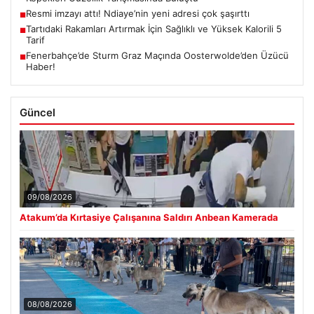
Resmi imzayı attı! Ndiaye’nin yeni adresi çok şaşırttı
■
Tartıdaki Rakamları Artırmak İçin Sağlıklı ve Yüksek Kalorili 5
■
Tarif
Fenerbahçe’de Sturm Graz Maçında Oosterwolde’den Üzücü
■
Haber!
Güncel
09/08/2026
Atakum’da Kırtasiye Çalışanına Saldırı Anbean Kamerada
08/08/2026