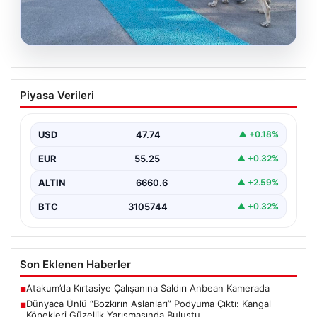
08.08.2026
Dünyaca Ünlü “Bozkırın Aslanları”
Piyasa Verileri
Podyuma Çıktı: Kangal Köpekleri
Güzellik Yarışmasında Buluştu
USD
47.74
▲ +0.18%
Sivas Belediyesi tarafından organize edilen "Kangal
Çoban Köpekleri ve Anadolu Çoban Köpekleri Irk
EUR
55.25
▲ +0.32%
Standartları…
ALTIN
6660.6
▲ +2.59%
BTC
3105744
▲ +0.32%
Son Eklenen Haberler
Atakum’da Kırtasiye Çalışanına Saldırı Anbean Kamerada
■
Dünyaca Ünlü “Bozkırın Aslanları” Podyuma Çıktı: Kangal
■
Köpekleri Güzellik Yarışmasında Buluştu