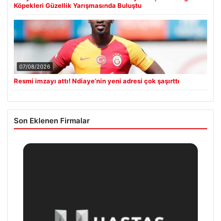
Köpekleri Güzellik Yarışmasında Buluştu
07/08/2026
Resmi imzayı attı! Ndiaye’nin yeni adresi çok şaşırttı
Son Eklenen Firmalar