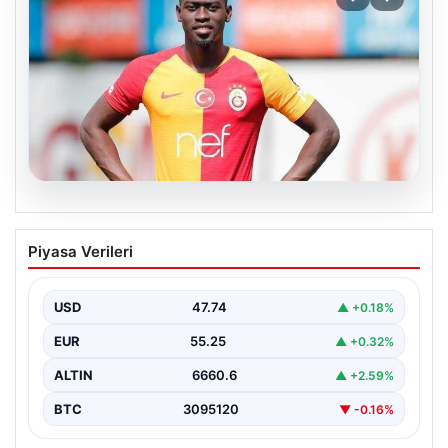
07.08.2026
Resmi imzayı attı! Ndiaye’nin yeni
Piyasa Verileri
adresi çok şaşırttı
USD
47.74
▲ +0.18%
EUR
55.25
▲ +0.32%
ALTIN
6660.6
▲ +2.59%
BTC
3095120
▼ -0.16%