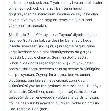
kadın olmak çok çok zor. Tiyatrocu, evli ve anne bir kadın
olmak çok çok çok daha zor. Ben senin hepsini
göğüsleyeceğine inanıyorum. Kendine ve seyircine olan
saygın, tiyatroya olan saygının temelidir. Bunlar seni
yükseklere çıkaracaktır.
Şimdilerde ‘Zihni Göktay’ın kızı Zeynep’ diyorlar. İleride
‘Zeynep Göktay’ın babası’ desinler bana. Bu ülkede
insanlar maalesef işini, eşini, aşını seçme özgürlüğüne
kağıt üzerinde sahip gibi görünüyorlarsa da gerçek
hayatta bu böyle olmuyor. Sen ilkini doğru seçtin,
ikincisini de doğru seçeceğinden kuşkum yok. Zaten
başta ikisini doğru seçersen aşını da seçme özgürlüğüne
sahip oluyorsun. Zeynep’im unutma, ben ve annen
öldüğümüz gün bile sahneye çıkmak zorundasın.
Ölümümüzü yaz tatiline getirmek elimizde değil. Bu böyle
bir sanattır. Güzellikler, şans, başarı, sağlık, mutluluklar
geleceğinde ve ilerleyeceğin yolda sana yardımcı olsun.
Yoluna halı olsun ki ayakların bu dikenli yolda incinmesin.
Hadi rastgele. Babişkon.’