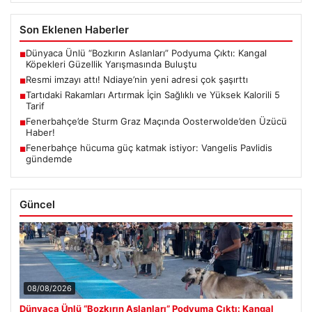
Son Eklenen Haberler
Dünyaca Ünlü “Bozkırın Aslanları” Podyuma Çıktı: Kangal
■
Köpekleri Güzellik Yarışmasında Buluştu
Resmi imzayı attı! Ndiaye’nin yeni adresi çok şaşırttı
■
Tartıdaki Rakamları Artırmak İçin Sağlıklı ve Yüksek Kalorili 5
■
Tarif
Fenerbahçe’de Sturm Graz Maçında Oosterwolde’den Üzücü
■
Haber!
Fenerbahçe hücuma güç katmak istiyor: Vangelis Pavlidis
■
gündemde
Güncel
08/08/2026
Dünyaca Ünlü “Bozkırın Aslanları” Podyuma Çıktı: Kangal