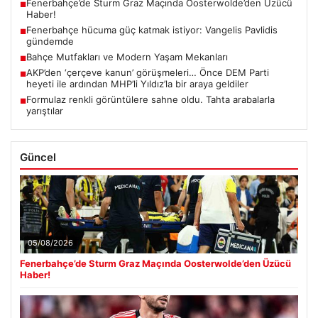
Fenerbahçe’de Sturm Graz Maçında Oosterwolde’den Üzücü
■
Haber!
Fenerbahçe hücuma güç katmak istiyor: Vangelis Pavlidis
■
gündemde
Bahçe Mutfakları ve Modern Yaşam Mekanları
■
AKP’den ‘çerçeve kanun’ görüşmeleri… Önce DEM Parti
■
heyeti ile ardından MHP’li Yıldız’la bir araya geldiler
Formulaz renkli görüntülere sahne oldu. Tahta arabalarla
■
yarıştılar
Güncel
05/08/2026
Fenerbahçe’de Sturm Graz Maçında Oosterwolde’den Üzücü
Haber!