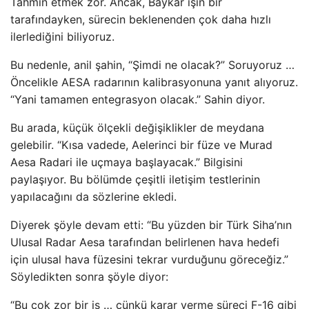
Tahmin etmek zor. Ancak, Baykar işin bir
tarafındayken, sürecin beklenenden çok daha hızlı
ilerlediğini biliyoruz.
Bu nedenle, anil şahin, “Şimdi ne olacak?” Soruyoruz …
Öncelikle AESA radarının kalibrasyonuna yanıt alıyoruz.
“Yani tamamen entegrasyon olacak.” Sahin diyor.
Bu arada, küçük ölçekli değişiklikler de meydana
gelebilir. “Kısa vadede, Aelerinci bir füze ve Murad
Aesa Radari ile uçmaya başlayacak.” Bilgisini
paylaşıyor. Bu bölümde çeşitli iletişim testlerinin
yapılacağını da sözlerine ekledi.
Diyerek şöyle devam etti: “Bu yüzden bir Türk Siha’nın
Ulusal Radar Aesa tarafından belirlenen hava hedefi
için ulusal hava füzesini tekrar vurduğunu göreceğiz.”
Söyledikten sonra şöyle diyor:
“Bu çok zor bir iş … çünkü karar verme süreci F-16 gibi