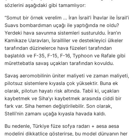
sözlerini aşağıdaki gibi tamamlıyor:
“Somut bir örnek verelim … İran İsrail’i İhavlar ile İsrail’i
Suavs bombardıman uçağı ile yaptığında ne oldu?
Yerdeki hava savunma sistemleri susturuldu. İran’ın
Kamikaze Uaravları, İsrailliler ve destekleyici ülkeler
tarafından düzinelerce hava füzeleri tarafından
başlatıldı ve F-35, F-15, F-16, Typhoon ve Rafale gibi
mürettebatla savaş uçakları tarafından kovuldu.
Savaş aeromobilinin üniter maliyeti ve zaman maliyeti,
pilotsuz sistemlere kıyasla çok yüksektir. Buna ek
olarak, pilotun hayatı risk altında. Tabii ki, uçakları
kaybetmek ve Siha’yı kaybetmek arasında ciddi bir
fark var. Siha hemen değiştirilebilir. Son olarak,
Stelli’nin zamanı uçağa kıyasla havada kaldı.
Bu nedenle, Türkiye füze sofya radarı + aesa aesa
modelini dikkatlice gösterirse, bu model dünyanın her