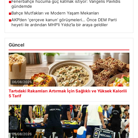
Fenerbahçe hücuma güç katmak istiyor: Vangelis Pavlidis
■
gündemde
Bahçe Mutfakları ve Modern Yaşam Mekanları
■
AKP’den ‘çerçeve kanun’ görüşmeleri… Önce DEM Parti
■
heyeti ile ardından MHP’li Yıldız’la bir araya geldiler
Güncel
06/08/2026
Tartıdaki Rakamları Artırmak İçin Sağlıklı ve Yüksek Kalorili
5 Tarif
05/08/2026