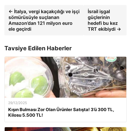
← İtalya, vergi kaçakçılığı ve işçi
İsrail işgal
sömürüsüyle suçlanan
güçlerinin
Amazon’dan 121 milyon euro
hedefi bu kez
ele geçirdi
TRT ekibiydi →
Tavsiye Edilen Haberler
29/12/2025
Kışın Bulması Zor Olan Ürünler Satışta! 3’ü 300 TL,
Kilosu 5.500 TL!