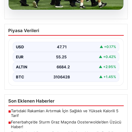
05.08.2026
Fenerbahçe’de Sturm Graz Maçında
Piyasa Verileri
Oosterwolde’den Üzücü Haber!
Fenerbahçe, Şampiyonlar Ligi 3. ön eleme turunda
Almanya temsilcisi Sturm Graz’ı evinde ağırladı.
USD
47.71
▲ +0.17%
Mücadele…
EUR
55.25
▲ +0.42%
ALTIN
6684.2
▲ +2.95%
BTC
3106428
▲ +1.45%
Son Eklenen Haberler
Tartıdaki Rakamları Artırmak İçin Sağlıklı ve Yüksek Kalorili 5
■
Tarif
Fenerbahçe’de Sturm Graz Maçında Oosterwolde’den Üzücü
■
Haber!