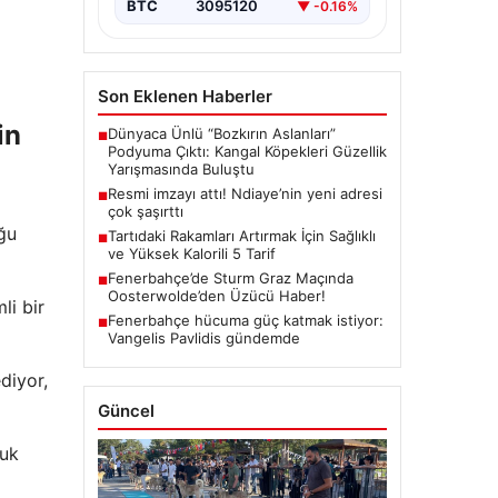
BTC
3095120
▼ -0.16%
Son Eklenen Haberler
in
Dünyaca Ünlü “Bozkırın Aslanları”
■
Podyuma Çıktı: Kangal Köpekleri Güzellik
Yarışmasında Buluştu
Resmi imzayı attı! Ndiaye’nin yeni adresi
■
çok şaşırttı
uğu
Tartıdaki Rakamları Artırmak İçin Sağlıklı
■
ve Yüksek Kalorili 5 Tarif
Fenerbahçe’de Sturm Graz Maçında
■
Oosterwolde’den Üzücü Haber!
li bir
Fenerbahçe hücuma güç katmak istiyor:
■
Vangelis Pavlidis gündemde
diyor,
Güncel
luk