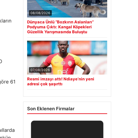
08/08/2026
kların
Dünyaca Ünlü “Bozkırın Aslanları”
Podyuma Çıktı: Kangal Köpekleri
Güzellik Yarışmasında Buluştu
O
07/08/2026
Resmi imzayı attı! Ndiaye’nin yeni
göre 61
adresi çok şaşırttı
Son Eklenen Firmalar
ıllarda
ümkün