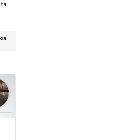
aha
kla