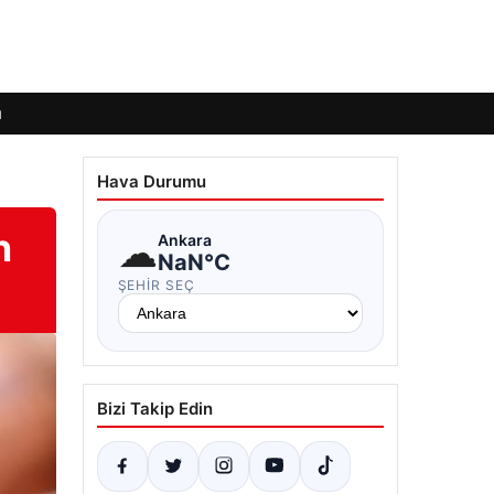
ı
Hava Durumu
n
☁
Ankara
NaN°C
ŞEHIR SEÇ
Bizi Takip Edin