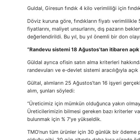
Guldal, Giresun fındık 4 kilo verimliliği için fın
Döviz kuruna göre, fındıkların fiyatı verimlilikle 
fiyatlarını, maliyet unsurlarını, dış pazarın beklen
değerlendirildi. Bu yıl, bu yıl önemli bir don olayı
“Randevu sistemi 18 Ağustos’tan itibaren açık
Güldal ayrıca ofisin satın alma kriterleri hakkın
randevuları ve e-devlet sistemi aracılığıyla açık
Gültal, alımların 25 Ağustos’tan 16 işyeri gerçek
alım, şunları söyledi:
“Üreticimiz için mümkün olduğunca yakın olmaya
Üreticilerimizin bilmesi gereken bazı kriterler 
bulunmak için % 7’ye yükseldik.
TMO’nun tüm ürünler için 30 günlük bir ödeme pla
olduğu gibi, 30 gün altında daha kısa sürede öde