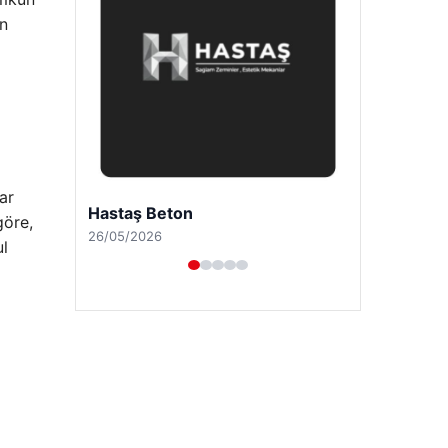
in
ar
Prenses Night Club
göre,
29/04/2026
ul