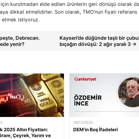
için kurutmadan elde edilen ürünlerin geri dönüşü olarak d
ya dikkat etmelidirler. Son olarak, TMO’nun fiyatı referans
de etmek istiyoruz.
apeşte, Debrecan.
Kayseri’de düğünde taşlı bir çubu
rede yenir?
bıçağın dövüşü: 2 ağır yaralı 3 →
25
28/12/2025
k 2025 Altın Fiyatları:
DEM’in Boş İfadeleri
ram, Çeyrek, Yarım ve