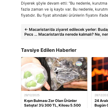
Diyerek şöyle devam etti: “Bu nedenle, kurutma 
fazla zaman ve iş kaybı var. Bu nedenle, kurutma
fiyatıdır. Bu fiyat altındaki ürünlerin fiyatını ifa
← Macaristan’da ziyaret edilecek yerler: Bud
Pecs … Macaristan’da nerede kalmalı? Ne, ne
Tavsiye Edilen Haberler
29/12/2025
28/12/20
Kışın Bulması Zor Olan Ürünler
24 Aralı
Satışta! 3’ü 300 TL, Kilosu 5.500
Bugün G