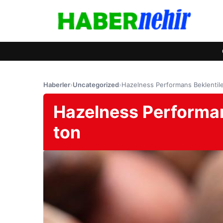
Haberler
›
Uncategorized
›
Hazelness Performans Beklentiler
Hazelness Performans
ton