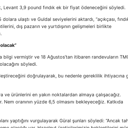
dık, Levant 3,9 pound fındık ek bir fiyat ödeneceğini söyledi.
5 dolara ulaştı ve Guldal seviyelerini aktardı, “açıkçası, fındı
tilerini, dış pazarın ve yurtdışının gelişmeleri birlikte
.
 olacak”
da bilgi vermiştir ve 18 Ağustos’tan itibaren randevuların TM
 olacağını söyledi.
leştireceğini doğrulayarak, bu nedenle gereklilik ihtiyacına 
 ve ürünlerini en yakın noktalardan almaya çalışacağız.
var. Nem oranının yüzde 6,5 olmasını bekleyeceğiz. Katkıda
nı yaptığını vurgulayarak Güral şunları söyledi: “Ancak tah
me olasılığı var. Hazelnut üreticilerimizin beklentilerini m