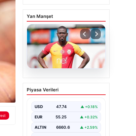
Yan Manşet
07.08.2026
Resmi imzayı attı!
Piyasa Verileri
Ndiaye’nin yeni adresi
çok şaşırttı
USD
47.74
▲ +0.18%
rest
EUR
55.25
▲ +0.32%
ALTIN
6660.6
▲ +2.59%