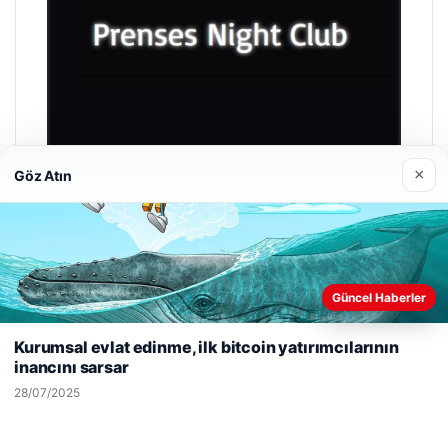
×
Göz Atın
Prenses Night Club
29/04/2026
Güncel Haberler
Web sitemizi nasıl kullandığınızı daha iyi anlayabilmek,
deneyiminizi kişiselleştirmek ve geliştirmek amacıyla çerezler
Kurumsal evlat edinme, ilk bitcoin yatırımcılarının
kullanıyoruz.
Çerez Politikamız
inancını sarsar
Reddet
Kabul Et
28/07/2025
© 2026 Haber Nehir