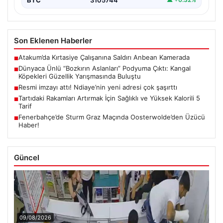
Son Eklenen Haberler
Atakum’da Kırtasiye Çalışanına Saldırı Anbean Kamerada
■
Dünyaca Ünlü “Bozkırın Aslanları” Podyuma Çıktı: Kangal
■
Köpekleri Güzellik Yarışmasında Buluştu
Resmi imzayı attı! Ndiaye’nin yeni adresi çok şaşırttı
■
Tartıdaki Rakamları Artırmak İçin Sağlıklı ve Yüksek Kalorili 5
■
Tarif
Fenerbahçe’de Sturm Graz Maçında Oosterwolde’den Üzücü
■
Haber!
Güncel
09/08/2026