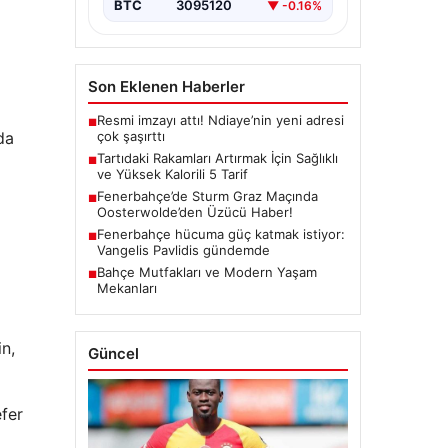
BTC
3095120
▼ -0.16%
Son Eklenen Haberler
Resmi imzayı attı! Ndiaye’nin yeni adresi
■
çok şaşırttı
da
Tartıdaki Rakamları Artırmak İçin Sağlıklı
■
ve Yüksek Kalorili 5 Tarif
Fenerbahçe’de Sturm Graz Maçında
■
Oosterwolde’den Üzücü Haber!
Fenerbahçe hücuma güç katmak istiyor:
■
Vangelis Pavlidis gündemde
Bahçe Mutfakları ve Modern Yaşam
■
Mekanları
n,
Güncel
efer