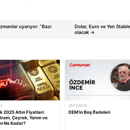
Uzmanlar uyarıyor: “Bazı
Dolar, Euro ve Yen Stabl
olacak →
25
28/12/2025
k 2025 Altın Fiyatları:
DEM’in Boş İfadeleri
ram, Çeyrek, Yarım ve
ın Ne Kadar?