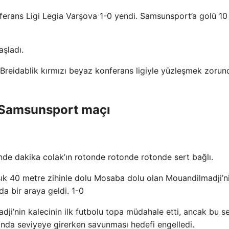
ferans Ligi Legia Varşova 1-0 yendi. Samsunsport’a golü 10
şladı.
reidablik kırmızı beyaz konferans ligiyle yüzleşmek zorun
– Samsunsport maçı
ünde dakika colak’ın rotonde rotonde rotonde sert bağlı.
ık 40 metre zihinle dolu Mosaba dolu olan Mouandilmadji’ni
da bir araya geldi. 1-0
i’nin kalecinin ilk futbolu topa müdahale etti, ancak bu s
nda seviyeye girerken savunması hedefi engelledi.