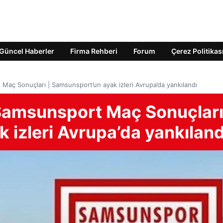
Güncel Haberler
Firma Rehberi
Forum
Çerez Politikas
Maç Sonuçları | Samsunsport’un ayak izleri Avrupa’da yankılandı
 Samsunsport Maç Sonuçları
 izleri Avrupa’da yankıland