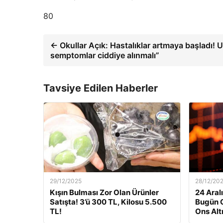
80
← Okullar Açık: Hastalıklar artmaya başladı! 
semptomlar ciddiye alınmalı”
Tavsiye Edilen Haberler
29/12/2025
28/12/20
Kışın Bulması Zor Olan Ürünler
24 Aralı
Satışta! 3’ü 300 TL, Kilosu 5.500
Bugün G
TL!
Ons Alt