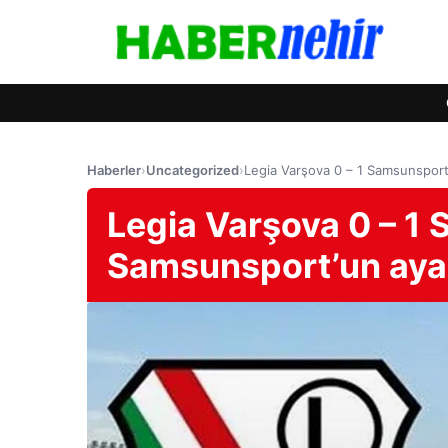
Haberler
›
Uncategorized
›
Legia Varşova 0 – 1 Samsunsport 
Legia Varşova 0 – 1
Samsunsport’un ayak