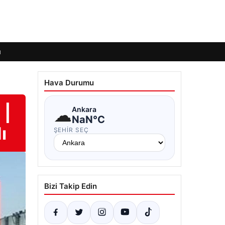
ı
Hava Durumu
 |
☁
Ankara
NaN°C
ı
ŞEHIR SEÇ
Bizi Takip Edin