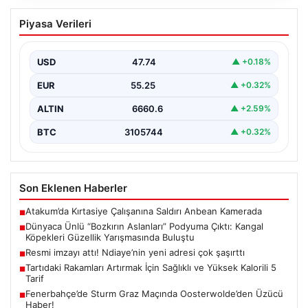
Dünyaca Ünlü “Bozkırın Aslanları”
Piyasa Verileri
Podyuma Çıktı: Kangal Köpekleri
Güzellik Yarışmasında Buluştu
USD
47.74
▲ +0.18%
Sivas Belediyesi tarafından organize edilen “Kangal
Çoban Köpekleri ve Anadolu Çoban Köpekleri Irk
EUR
55.25
▲ +0.32%
Standartları…
ALTIN
6660.6
▲ +2.59%
BTC
3105744
▲ +0.32%
Son Eklenen Haberler
Atakum’da Kırtasiye Çalışanına Saldırı Anbean Kamerada
■
Dünyaca Ünlü “Bozkırın Aslanları” Podyuma Çıktı: Kangal
■
Köpekleri Güzellik Yarışmasında Buluştu
Resmi imzayı attı! Ndiaye’nin yeni adresi çok şaşırttı
■
Tartıdaki Rakamları Artırmak İçin Sağlıklı ve Yüksek Kalorili 5
■
Tarif
Fenerbahçe’de Sturm Graz Maçında Oosterwolde’den Üzücü
■
Haber!