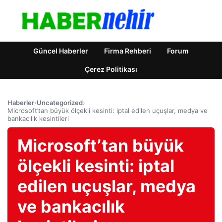
Güncel Haberler
Firma Rehberi
Forum
Çerez Politikası
Haberler
›
Uncategorized
›
Microsoft’tan büyük ölçekli kesinti: iptal edilen uçuşlar, medya ve
bankacılık kesintileri
Microsoft’tan büyük
ölçekli kesinti: iptal
edilen uçuşlar, medya
ve bankacılık