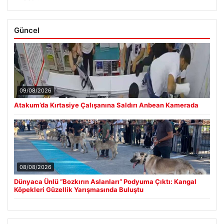
Güncel
09/08/2026
Atakum’da Kırtasiye Çalışanına Saldırı Anbean Kamerada
08/08/2026
Dünyaca Ünlü “Bozkırın Aslanları” Podyuma Çıktı: Kangal
Köpekleri Güzellik Yarışmasında Buluştu