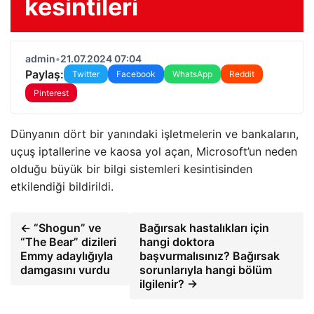
kesintileri
admin
•
21.07.2024 07:04
Paylaş:
Twitter
Facebook
WhatsApp
Reddit
Pinterest
Dünyanın dört bir yanındaki işletmelerin ve bankaların,
uçuş iptallerine ve kaosa yol açan, Microsoft’un neden
olduğu büyük bir bilgi sistemleri kesintisinden
etkilendiği bildirildi.
← “Shogun” ve
Bağırsak hastalıkları için
“The Bear” dizileri
hangi doktora
Emmy adaylığıyla
başvurmalısınız? Bağırsak
damgasını vurdu
sorunlarıyla hangi bölüm
ilgilenir? →