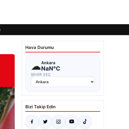
ı
Hava Durumu
☁
Ankara
NaN°C
ŞEHIR SEÇ
Bizi Takip Edin