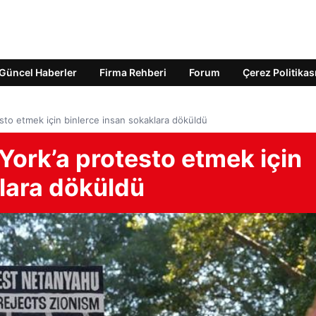
Güncel Haberler
Firma Rehberi
Forum
Çerez Politikas
to etmek için binlerce insan sokaklara döküldü
ork’a protesto etmek için
klara döküldü