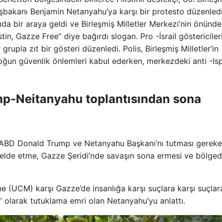
Başbakanı Benjamin Netanyahu’ya karşı bir protesto düzenledi
a bir araya geldi ve Birleşmiş Milletler Merkezi’nin önünde
tin, Gazze Free” diye bağırdı slogan. Pro -İsrail göstericileri
 grupla zıt bir gösteri düzenledi. Polis, Birleşmiş Milletler’in
ğun güvenlik önlemleri kabul ederken, merkezdeki anti -Is
mp-Neitanyahu toplantısından sona
 ABD Donald Trump ve Netanyahu Başkanı’nı tutması gereken 
rı elde etme, Gazze Şeridi’nde savaşın sona ermesi ve bölged
ne (UCM) karşı Gazze’de insanlığa karşı suçlara karşı suçlar
” olarak tutuklama emri olan Netanyahu’yu anlattı.