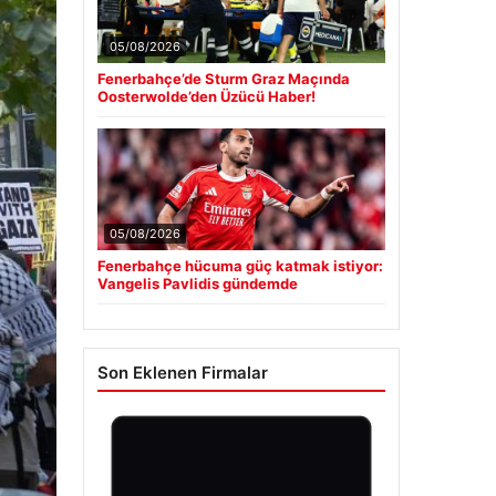
05/08/2026
Fenerbahçe’de Sturm Graz Maçında
Oosterwolde’den Üzücü Haber!
05/08/2026
Fenerbahçe hücuma güç katmak istiyor:
Vangelis Pavlidis gündemde
Son Eklenen Firmalar