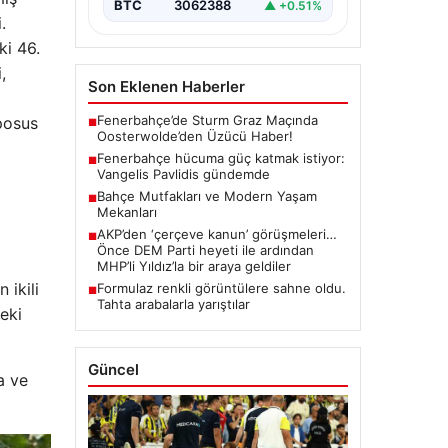
BTC
3062388
▲ +0.51%
.
ki 46.
,
Son Eklenen Haberler
Fenerbahçe’de Sturm Graz Maçında
posus
■
Oosterwolde’den Üzücü Haber!
Fenerbahçe hücuma güç katmak istiyor:
■
Vangelis Pavlidis gündemde
Bahçe Mutfakları ve Modern Yaşam
■
Mekanları
AKP’den ‘çerçeve kanun’ görüşmeleri…
■
Önce DEM Parti heyeti ile ardından
MHP’li Yıldız’la bir araya geldiler
ikili
Formulaz renkli görüntülere sahne oldu.
■
Tahta arabalarla yarıştılar
eki
Güncel
a ve