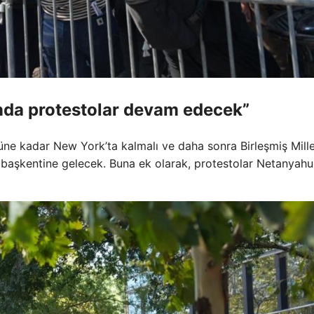
ında protestolar devam edecek”
ne kadar New York’ta kalmalı ve daha sonra Birleşmiş Mille
n başkentine gelecek. Buna ek olarak, protestolar Netanyahu