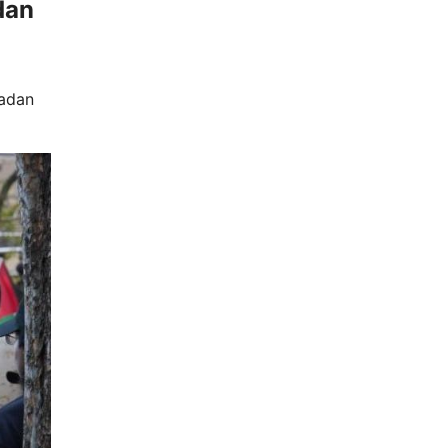
dan
madan