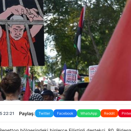
Paylaş:
5 22:21
Twitter
Facebook
WhatsApp
Reddit
Pinte
enetton bölgesindeki binlerce Filistinli destekçi, 80. Birleş