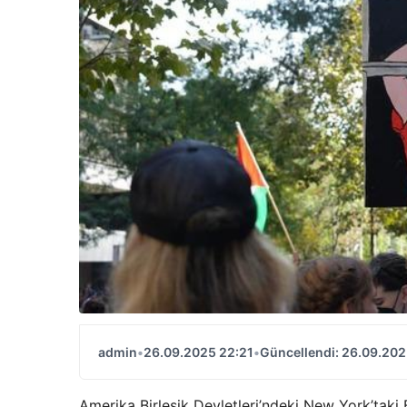
admin
•
26.09.2025 22:21
•
Güncellendi: 26.09.202
Amerika Birleşik Devletleri’ndeki New York’taki B