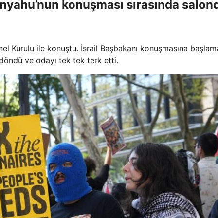
etanyahu’nun konuşması sırasında salon
nel Kurulu ile konuştu. İsrail Başbakanı konuşmasına başla
ndü ve odayı tek tek terk etti.