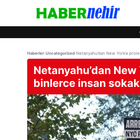
Haberler
›
Uncategorized
›
Netanyahu’dan New York’a protes
Netanyahu’dan New Y
binlerce insan soka