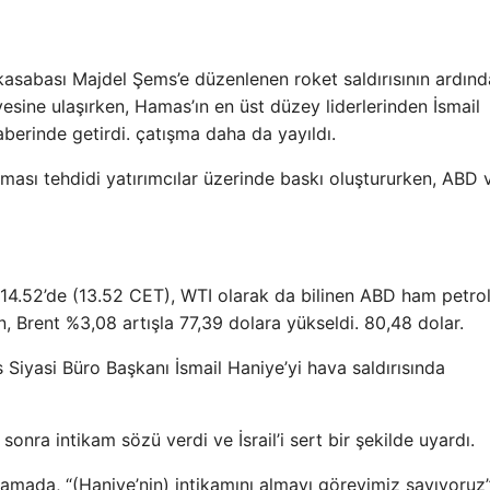
i kasabası Majdel Şems’e düzenlenen roket saldırısının ardın
sine ulaşırken, Hamas’ın en üst düzey liderlerinden İsmail
berinde getirdi. çatışma daha da yayıldı.
lması tehdidi yatırımcılar üzerinde baskı oluştururken, ABD 
le 14.52’de (13.52 CET), WTI olarak da bilinen ABD ham petro
en, Brent %3,08 artışla 77,39 dolara yükseldi. 80,48 dolar.
s Siyasi Büro Başkanı İsmail Haniye’yi hava saldırısında
 sonra intikam sözü verdi ve İsrail’i sert bir şekilde uyardı.
lamada, “(Haniye’nin) intikamını almayı görevimiz sayıyoruz