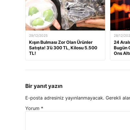
29/12/2025
28/12/20
Kışın Bulması Zor Olan Ürünler
24 Aralı
Satışta! 3’ü 300 TL, Kilosu 5.500
Bugün G
TL!
Ons Alt
Bir yanıt yazın
E-posta adresiniz yayınlanmayacak.
Gerekli ala
Yorum
*