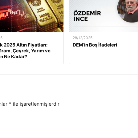
25
28/12/2025
k 2025 Altın Fiyatları:
DEM’in Boş İfadeleri
ram, Çeyrek, Yarım ve
ın Ne Kadar?
nlar
*
ile işaretlenmişlerdir