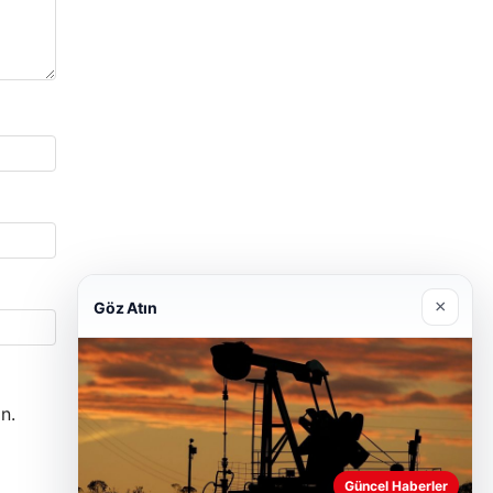
×
Göz Atın
n.
Güncel Haberler