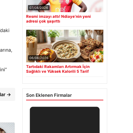
07/08/2026
Resmi imzayı attı! Ndiaye’nin yeni
adresi çok şaşırttı
’daki
arına,
06/08/2026
Tartıdaki Rakamları Artırmak İçin
ini”
Sağlıklı ve Yüksek Kalorili 5 Tarif
lar →
Son Eklenen Firmalar