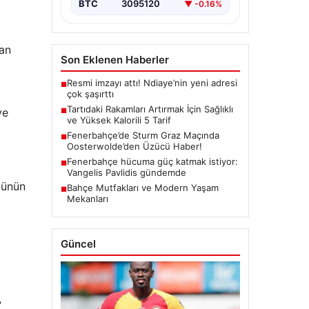
BTC
3095120
▼ -0.16%
dan
Son Eklenen Haberler
Resmi imzayı attı! Ndiaye’nin yeni adresi
■
çok şaşırttı
Tartıdaki Rakamları Artırmak İçin Sağlıklı
ve
■
ve Yüksek Kalorili 5 Tarif
Fenerbahçe’de Sturm Graz Maçında
■
Oosterwolde’den Üzücü Haber!
Fenerbahçe hücuma güç katmak istiyor:
■
Vangelis Pavlidis gündemde
lünün
Bahçe Mutfakları ve Modern Yaşam
■
Mekanları
Güncel
”