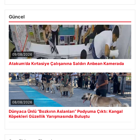
Güncel
09/08/2026
Atakum’da Kırtasiye Çalışanına Saldırı Anbean Kamerada
08/08/2026
Dünyaca Ünlü “Bozkırın Aslanları” Podyuma Çıktı: Kangal
Köpekleri Güzellik Yarışmasında Buluştu