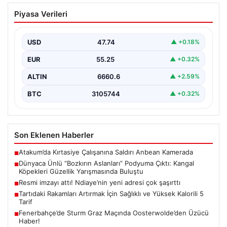
Dünyaca Ünlü “Bozkırın Aslanları”
Piyasa Verileri
Podyuma Çıktı: Kangal Köpekleri
Güzellik Yarışmasında Buluştu
USD
47.74
▲ +0.18%
Sivas Belediyesi tarafından organize edilen “Kangal
Çoban Köpekleri ve Anadolu Çoban Köpekleri Irk
EUR
55.25
▲ +0.32%
Standartları…
ALTIN
6660.6
▲ +2.59%
BTC
3105744
▲ +0.32%
Son Eklenen Haberler
Atakum’da Kırtasiye Çalışanına Saldırı Anbean Kamerada
■
Dünyaca Ünlü “Bozkırın Aslanları” Podyuma Çıktı: Kangal
■
Köpekleri Güzellik Yarışmasında Buluştu
Resmi imzayı attı! Ndiaye’nin yeni adresi çok şaşırttı
■
Tartıdaki Rakamları Artırmak İçin Sağlıklı ve Yüksek Kalorili 5
■
Tarif
Fenerbahçe’de Sturm Graz Maçında Oosterwolde’den Üzücü
■
Haber!